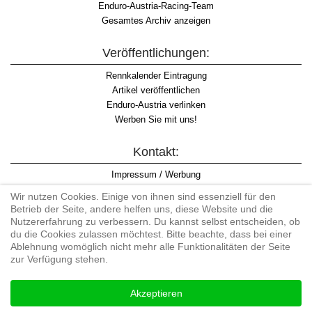
Enduro-Austria-Racing-Team
Gesamtes Archiv anzeigen
Veröffentlichungen:
Rennkalender Eintragung
Artikel veröffentlichen
Enduro-Austria verlinken
Werben Sie mit uns!
Kontakt:
Impressum / Werbung
Datenschutzinformation
Wir nutzen Cookies. Einige von ihnen sind essenziell für den
Informationspflicht WKO
Betrieb der Seite, andere helfen uns, diese Website und die
AGB
Nutzererfahrung zu verbessern. Du kannst selbst entscheiden, ob
du die Cookies zulassen möchtest. Bitte beachte, dass bei einer
Ablehnung womöglich nicht mehr alle Funktionalitäten der Seite
zur Verfügung stehen.
Begriff "Enduro" auf Wikipedia
Akzeptieren
#enduroaustria, #wirlebenenduro #enduroaustriaracingteam
Enduro-Austria, Enduro, Endurosport, Endurocross, Endurotraining,