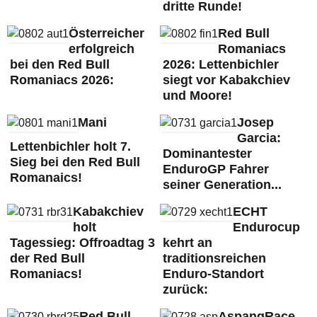
dritte Runde!
Österreicher
Red Bull
erfolgreich
Romaniacs
bei den Red Bull
2026: Lettenbichler
Romaniacs 2026:
siegt vor Kabakchiev
und Moore!
Mani
Josep
Garcia:
Lettenbichler holt 7.
Dominantester
Sieg bei den Red Bull
EnduroGP Fahrer
Romanaics!
seiner Generation...
Kabakchiev
ECHT
holt
Endurocup
Tagessieg: Offroadtag 3
kehrt an
der Red Bull
traditionsreichen
Romaniacs!
Enduro-Standort
zurück:
Red Bull
AspangRace