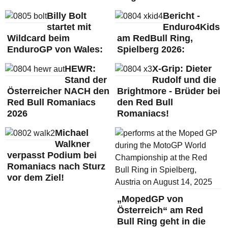
Billy Bolt
Bericht -
startet mit
Enduro4Kids
Wildcard beim
am RedBull Ring,
EnduroGP von Wales:
Spielberg 2026:
HEWR:
X-Grip: Dieter
Stand der
Rudolf und die
Österreicher NACH den
Brightmore - Brüder bei
Red Bull Romaniacs
den Red Bull
2026
Romaniacs!
Michael
Walkner
verpasst Podium bei
Romaniacs nach Sturz
vor dem Ziel!
„MopedGP von
Österreich“ am Red
Bull Ring geht in die