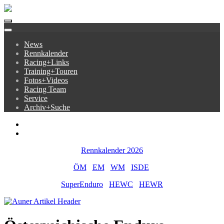
News
Rennkalender
Racing+Links
Training+Touren
Fotos+Videos
Racing Team
Service
Archiv+Suche
Rennkalender 2026
ÖM
EM
WM
ISDE
SuperEnduro
HEWC
HEWR