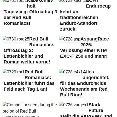
Kabakchiev
ECHT
holt
Endurocup
Tagessieg: Offroadtag 3
kehrt an
der Red Bull
traditionsreichen
Romaniacs!
Enduro-Standort
zurück:
Red Bull
AspangRace
Romaniacs
2026:
Offroadtag 2:
Verlosung einer KTM
Lettenbichler und
EXC-F 250 und mehr!
Roman weiter vorne!
Red Bull
Alles
Romaniacs:
angerichtet,
Lettenbichler führt das
für das Enduro4Kids
Feld nach Tag 1 an!
Wochenende am Red
Bull Ring!
Stark
Future
stellt die VARG MX und