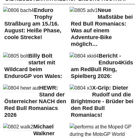
Enduro
Neue
Trophy
Maßstäbe bei
Straßburg am 15./16.
Red Bull Romaniacs:
August: Heiße Phase,
Was auf einem
coole Strecke!
Adventure-Bike
möglich…
Billy Bolt
Bericht -
startet mit
Enduro4Kids
Wildcard beim
am RedBull Ring,
EnduroGP von Wales:
Spielberg 2026:
HEWR:
X-Grip: Dieter
Stand der
Rudolf und die
Österreicher NACH den
Brightmore - Brüder bei
Red Bull Romaniacs
den Red Bull
2026
Romaniacs!
Michael
Walkner