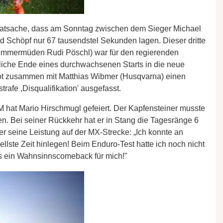
e Tatsache, dass am Sonntag zwischen dem Sieger Michael
rd Schöpf nur 67 tausendstel Sekunden lagen. Dieser dritte
 nimmermüden Rudi Pöschl) war für den regierenden
liche Ende eines durchwachsenen Starts in die neue
t zusammen mit Matthias Wibmer (Husqvarna) einen
trafe ,Disqualifikation' ausgefasst.
 hat Mario Hirschmugl gefeiert. Der Kapfensteiner musste
n. Bei seiner Rückkehr hat er in Stang die Tagesränge 6
er seine Leistung auf der MX-Strecke: „Ich konnte an
lste Zeit hinlegen! Beim Enduro-Test hatte ich noch nicht
as ein Wahnsinnscomeback für mich!"