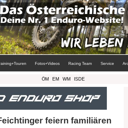
raining+Touren
Fotos+Videos
Racing Team
Service
Ar
ÖM
EM
WM
ISDE
ichtinger feiern familiären