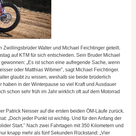
 Zwillingsbrüder Walter und Michael Feichtinger geteilt.
stag auf KTM für sich entschieden. Sein Bruder Michael
gewonnen: „Es ist schon eine aufregende Sache, wenn
Neisser oder Matthias Wibmer", sagt Michael Feichtinger.
ter glaubt zu wissen, weshalb sie beide brüderlich
ir haben in der Winterpause so viel Kraft und Ausdauer
auch schon sehr früh im Jahr wirklich oft auf dem Motorrad
ger Patrick Neisser auf die ersten beiden ÖM-Läufe zurück.
hat: „Doch jeder Punkt ist wichtig. Und für den Anfang der
solider Start." Nach zwei Fahrtagen mit 350 Kilometern und
nur knapp mehr als fünf Sekunden Rückstand: „Vier