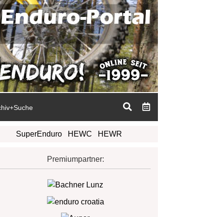
chiv+Suche
SuperEnduro
HEWC
HEWR
Premiumpartner: