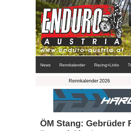
News
Rennkalender
Racing+Links
T
Rennkalender 2026
ÖM Stang: Gebrüder Fe