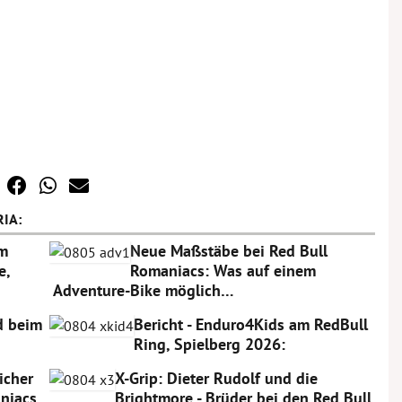
IA:
am
Neue Maßstäbe bei Red Bull
e,
Romaniacs: Was auf einem
Adventure-Bike möglich…
rd beim
Bericht - Enduro4Kids am RedBull
Ring, Spielberg 2026:
icher
X-Grip: Dieter Rudolf und die
niacs
Brightmore - Brüder bei den Red Bull