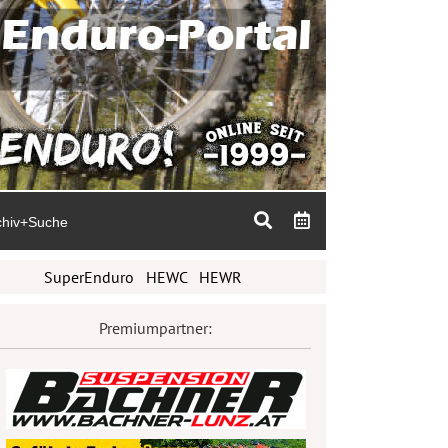
chiv+Suche
SuperEnduro
HEWC
HEWR
Premiumpartner: