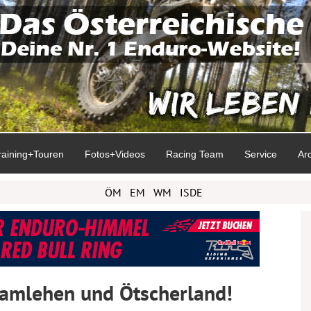
raining+Touren
Fotos+Videos
Racing Team
Service
Ar
ÖM
EM
WM
ISDE
amlehen und Ötscherland!