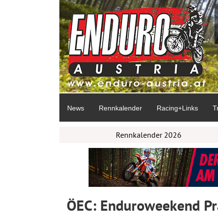
News
Rennkalender
Racing+Links
T
Rennkalender 2026
ÖEC: Enduroweekend Pr