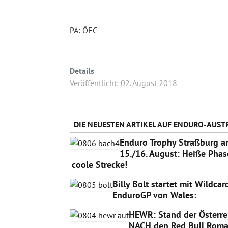
PA: ÖEC
Details
Veröffentlicht: 02. August 2018
DIE NEUESTEN ARTIKEL AUF ENDURO-AUSTR
Enduro Trophy Straßburg 
15./16. August: Heiße Phas
coole Strecke!
Billy Bolt startet mit Wildca
EnduroGP von Wales:
HEWR: Stand der Österre
NACH den Red Bull Roma