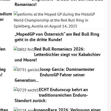
Romaniacs!
Podium
or
„MopedGP von Österreich“ am Red Bull Ring
geht in die dritte Runde!
den
Red Bull Romaniacs 2026:
Lettenbichler siegt vor Kabakchiev
und Moore!
Sieg
Josep Garcia: Dominantester
s!
EnduroGP Fahrer seiner
Generation...
ECHT Endurocup kehrt an
traditionsreichen Enduro-
Standort zurück:
dtag
AspangRace 2026: Verlosung einer