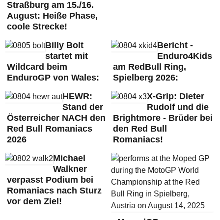
Straßburg am 15./16.
August: Heiße Phase,
coole Strecke!
Billy Bolt
Bericht -
startet mit
Enduro4Kids
Wildcard beim
am RedBull Ring,
EnduroGP von Wales:
Spielberg 2026:
HEWR:
X-Grip: Dieter
Stand der
Rudolf und die
Österreicher NACH den
Brightmore - Brüder bei
Red Bull Romaniacs
den Red Bull
2026
Romaniacs!
Michael
Walkner
verpasst Podium bei
Romaniacs nach Sturz
vor dem Ziel!