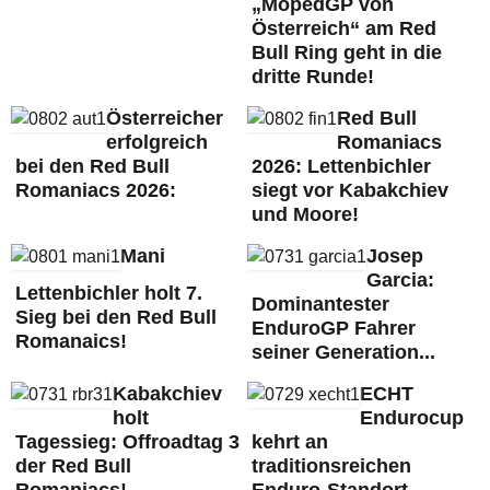
„MopedGP von
Österreich“ am Red
Bull Ring geht in die
dritte Runde!
Österreicher
Red Bull
erfolgreich
Romaniacs
bei den Red Bull
2026: Lettenbichler
Romaniacs 2026:
siegt vor Kabakchiev
und Moore!
Mani
Josep
Garcia:
Lettenbichler holt 7.
Dominantester
Sieg bei den Red Bull
EnduroGP Fahrer
Romanaics!
seiner Generation...
Kabakchiev
ECHT
holt
Endurocup
Tagessieg: Offroadtag 3
kehrt an
der Red Bull
traditionsreichen