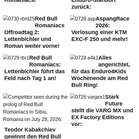
Romaniacs!
Enduro-Standort
zurück:
Red Bull
AspangRace
Romaniacs
2026:
Offroadtag 2:
Verlosung einer KTM
Lettenbichler und
EXC-F 250 und mehr!
Roman weiter vorne!
Red Bull
Alles
Romaniacs:
angerichtet,
Lettenbichler führt das
für das Enduro4Kids
Feld nach Tag 1 an!
Wochenende am Red
Bull Ring!
Stark
Future
stellt die VARG MX und
EX Factory Editions
vor:
Teodor Kabakchiev
gewinnt den Red Bull