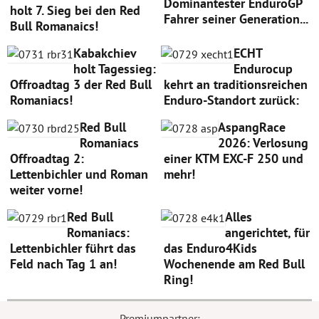
Dominantester EnduroGP
holt 7. Sieg bei den Red
Fahrer seiner Generation...
Bull Romanaics!
Kabakchiev
ECHT
holt Tagessieg:
Endurocup
Offroadtag 3 der Red Bull
kehrt an traditionsreichen
Romaniacs!
Enduro-Standort zurück:
Red Bull
AspangRace
Romaniacs
2026: Verlosung
Offroadtag 2:
einer KTM EXC-F 250 und
Lettenbichler und Roman
mehr!
weiter vorne!
Red Bull
Alles
Romaniacs:
angerichtet, für
Lettenbichler führt das
das Enduro4Kids
Feld nach Tag 1 an!
Wochenende am Red Bull
Ring!
Premiumpartner: