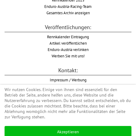
Enduro-Austria-Racing-Team
Gesamtes Archiv anzeigen
Veröffentlichungen:
Rennkalender Eintragung
Artikel veröffentlichen
Enduro-Austria verlinken
Werben Sie mit uns!
Kontakt:
Impressum / Werbung
Datenschutzinformation
Wir nutzen Cookies. Einige von ihnen sind essenziell für den
Informationspflicht WKO
Betrieb der Seite, andere helfen uns, diese Website und die
AGB
Nutzererfahrung zu verbessern. Du kannst selbst entscheiden, ob du
die Cookies zulassen möchtest. Bitte beachte, dass bei einer
Ablehnung womöglich nicht mehr alle Funktionalitäten der Seite
zur Verfügung stehen.
Begriff "Enduro" auf Wikipedia
Akzeptieren
#enduroaustria, #wirlebenenduro #enduroaustriaracingteam