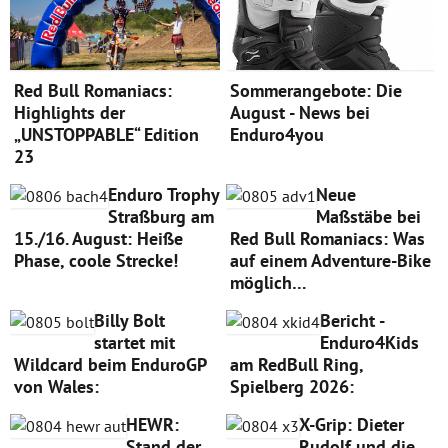
Red Bull Romaniacs:
Sommerangebote: Die
Highlights der
August - News bei
„UNSTOPPABLE“ Edition
Enduro4you
23
Enduro Trophy
Neue
Straßburg am
Maßstäbe bei
15./16. August: Heiße
Red Bull Romaniacs: Was
Phase, coole Strecke!
auf einem Adventure-Bike
möglich…
Billy Bolt
Bericht -
startet mit
Enduro4Kids
Wildcard beim EnduroGP
am RedBull Ring,
von Wales:
Spielberg 2026:
HEWR:
X-Grip: Dieter
Stand der
Rudolf und die