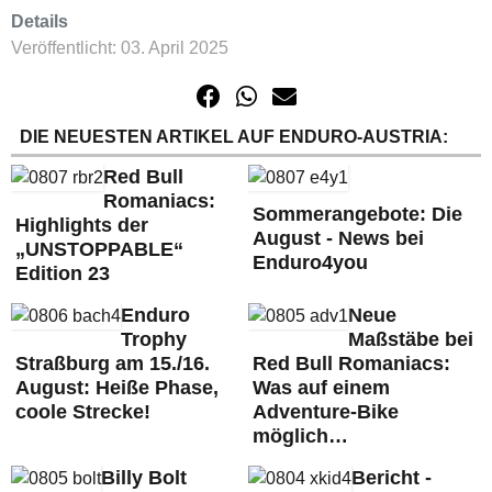
Details
Veröffentlicht: 03. April 2025
DIE NEUESTEN ARTIKEL AUF ENDURO-AUSTRIA:
Red Bull
Romaniacs:
Sommerangebote: Die
Highlights der
August - News bei
„UNSTOPPABLE“
Enduro4you
Edition 23
Enduro
Neue
Trophy
Maßstäbe bei
Straßburg am 15./16.
Red Bull Romaniacs:
August: Heiße Phase,
Was auf einem
coole Strecke!
Adventure-Bike
möglich…
Billy Bolt
Bericht -