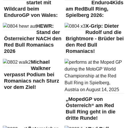
startet mit
Enduro4Kids
Wildcard beim
am RedBull Ring,
EnduroGP von Wales:
Spielberg 2026:
HEWR:
X-Grip: Dieter
Stand der
Rudolf und die
Österreicher NACH den
Brightmore - Brüder bei
Red Bull Romaniacs
den Red Bull
2026
Romaniacs!
Michael
Walkner
verpasst Podium bei
Romaniacs nach Sturz
vor dem Ziel!
„MopedGP von
Österreich“ am Red
Bull Ring geht in die
dritte Runde!