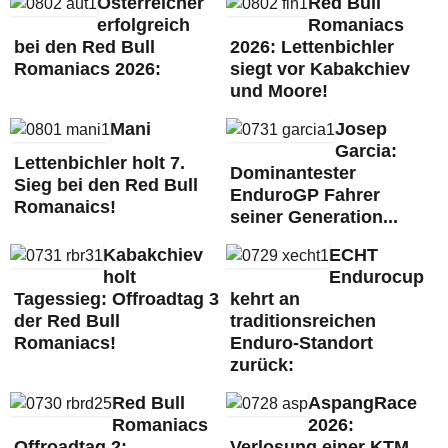
Österreicher
Red Bull
erfolgreich
Romaniacs
bei den Red Bull
2026: Lettenbichler
Romaniacs 2026:
siegt vor Kabakchiev
und Moore!
Mani
Josep
Garcia:
Lettenbichler holt 7.
Dominantester
Sieg bei den Red Bull
EnduroGP Fahrer
Romanaics!
seiner Generation...
Kabakchiev
ECHT
holt
Endurocup
Tagessieg: Offroadtag 3
kehrt an
der Red Bull
traditionsreichen
Romaniacs!
Enduro-Standort
zurück:
Red Bull
AspangRace
Romaniacs
2026:
Offroadtag 2:
Verlosung einer KTM