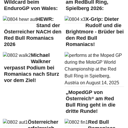
Wildcard beim
am RedBull Ring,
EnduroGP von Wales:
Spielberg 2026:
HEWR:
X-Grip: Dieter
Stand der
Rudolf und die
Österreicher NACH den
Brightmore - Brüder bei
Red Bull Romaniacs
den Red Bull
2026
Romaniacs!
Michael
Walkner
verpasst Podium bei
Romaniacs nach Sturz
vor dem Ziel!
„MopedGP von
Österreich“ am Red
Bull Ring geht in die
dritte Runde!
Österreicher
Red Bull