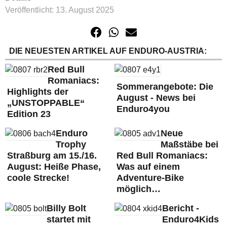
Veröffentlicht: 13. August 2025
DIE NEUESTEN ARTIKEL AUF ENDURO-AUSTRIA:
Red Bull
Romaniacs:
Sommerangebote: Die
Highlights der
August - News bei
„UNSTOPPABLE“
Enduro4you
Edition 23
Enduro
Neue
Trophy
Maßstäbe bei
Straßburg am 15./16.
Red Bull Romaniacs:
August: Heiße Phase,
Was auf einem
coole Strecke!
Adventure-Bike
möglich…
Billy Bolt
Bericht -
startet mit
Enduro4Kids