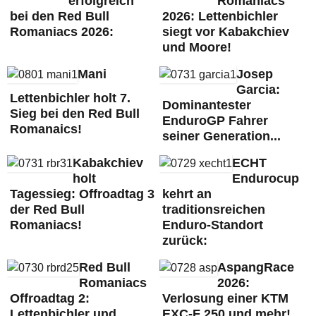
erfolgreich
Romaniacs
bei den Red Bull
2026: Lettenbichler
Romaniacs 2026:
siegt vor Kabakchiev
und Moore!
Mani
Josep
Garcia:
Lettenbichler holt 7.
Dominantester
Sieg bei den Red Bull
EnduroGP Fahrer
Romanaics!
seiner Generation...
Kabakchiev
ECHT
holt
Endurocup
Tagessieg: Offroadtag 3
kehrt an
der Red Bull
traditionsreichen
Romaniacs!
Enduro-Standort
zurück:
Red Bull
AspangRace
Romaniacs
2026:
Offroadtag 2:
Verlosung einer KTM
Lettenbichler und
EXC-F 250 und mehr!