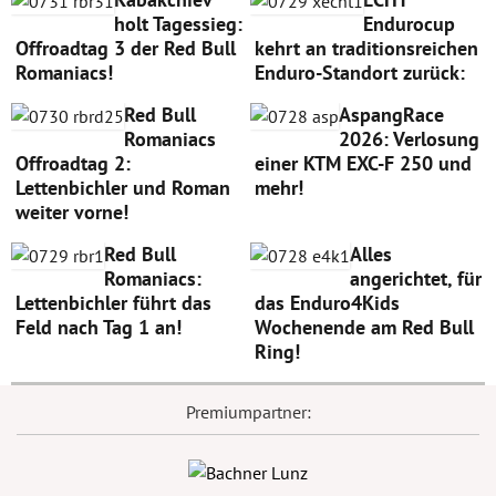
holt Tagessieg:
Endurocup
Offroadtag 3 der Red Bull
kehrt an traditionsreichen
Romaniacs!
Enduro-Standort zurück:
Red Bull
AspangRace
Romaniacs
2026: Verlosung
Offroadtag 2:
einer KTM EXC-F 250 und
Lettenbichler und Roman
mehr!
weiter vorne!
Red Bull
Alles
Romaniacs:
angerichtet, für
Lettenbichler führt das
das Enduro4Kids
Feld nach Tag 1 an!
Wochenende am Red Bull
Ring!
Premiumpartner: