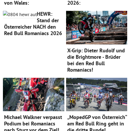
von Wales:
2026:
HEWR:
Stand der
Österreicher NACH den
Red Bull Romaniacs 2026
X-Grip: Dieter Rudolf und
die Brightmore - Brüder
bei den Red Bull
Romaniacs!
Michael Walkner verpasst
„MopedGP von Österreich“
Podium bei Romaniacs
am Red Bull Ring geht in
nach Sturz vor dem Ziel!
die dritte Runde!