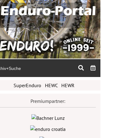
chiv+Suche
SuperEnduro
HEWC
HEWR
Premiumpartner: