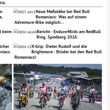
IA:
am
Neue Maßstäbe bei Red Bull
e,
Romaniacs: Was auf einem
Adventure-Bike möglich…
rd beim
Bericht - Enduro4Kids am RedBull
Ring, Spielberg 2026:
icher
X-Grip: Dieter Rudolf und die
niacs
Brightmore - Brüder bei den Red Bull
Romaniacs!