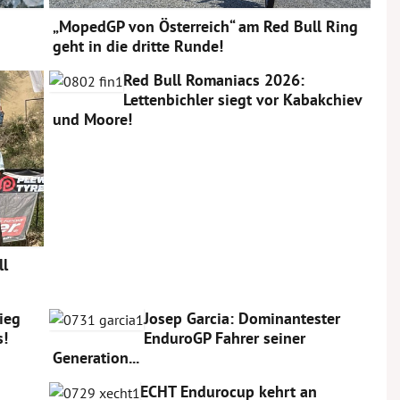
„MopedGP von Österreich“ am Red Bull Ring
geht in die dritte Runde!
Red Bull Romaniacs 2026:
Lettenbichler siegt vor Kabakchiev
und Moore!
ll
Sieg
Josep Garcia: Dominantester
s!
EnduroGP Fahrer seiner
Generation...
ECHT Endurocup kehrt an