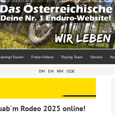
raining+Touren
Fotos+Videos
Racing Team
Service
Ar
ÖM
EM
WM
ISDE
uab´m Rodeo 2025 online!