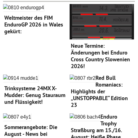
Weltmeister des FIM
EnduroGP 2026 in Wales
gekürt:
Neue Termine:
Änderungen bei Enduro
Cross Country Slowenien
2026!
Red Bull
Romaniacs:
Trinksysteme 24MX X-
Highlights der
Mudder: Genug Stauraum
„UNSTOPPABLE“ Edition
und Flüssigkeit!
23
Enduro
Trophy
Sommerangebote: Die
Straßburg am 15./16.
August - News bei
August: Heiße Phase,