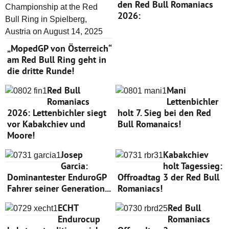
den Red Bull Romaniacs
2026:
„MopedGP von Österreich“
am Red Bull Ring geht in
die dritte Runde!
Red Bull
Mani
Romaniacs
Lettenbichler
2026: Lettenbichler siegt
holt 7. Sieg bei den Red
vor Kabakchiev und
Bull Romanaics!
Moore!
Josep
Kabakchiev
Garcia:
holt Tagessieg:
Dominantester EnduroGP
Offroadtag 3 der Red Bull
Fahrer seiner Generation...
Romaniacs!
ECHT
Red Bull
Endurocup
Romaniacs