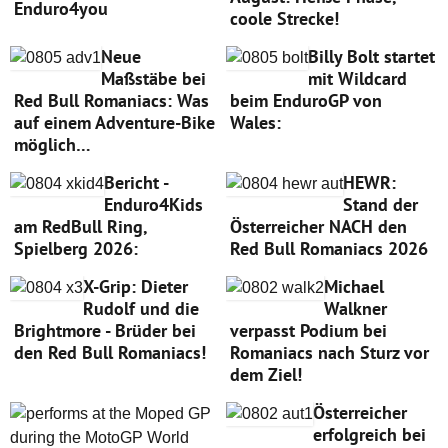
Enduro4you
coole Strecke!
Neue
Billy Bolt startet
Maßstäbe bei
mit Wildcard
Red Bull Romaniacs: Was
beim EnduroGP von
auf einem Adventure-Bike
Wales:
möglich…
Bericht -
HEWR:
Enduro4Kids
Stand der
am RedBull Ring,
Österreicher NACH den
Spielberg 2026:
Red Bull Romaniacs 2026
X-Grip: Dieter
Michael
Rudolf und die
Walkner
Brightmore - Brüder bei
verpasst Podium bei
den Red Bull Romaniacs!
Romaniacs nach Sturz vor
dem Ziel!
Österreicher
erfolgreich bei