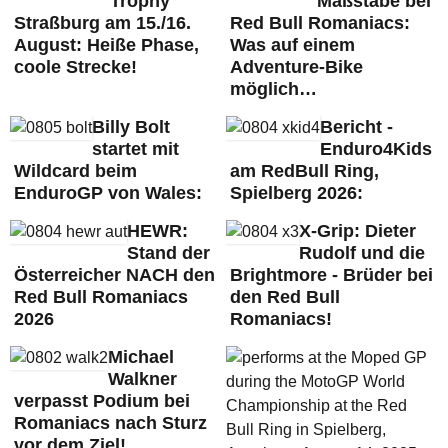
Trophy
Maßstäbe bei
Straßburg am 15./16.
Red Bull Romaniacs:
August: Heiße Phase,
Was auf einem
coole Strecke!
Adventure-Bike
möglich…
Billy Bolt
Bericht -
startet mit
Enduro4Kids
Wildcard beim
am RedBull Ring,
EnduroGP von Wales:
Spielberg 2026:
HEWR:
X-Grip: Dieter
Stand der
Rudolf und die
Österreicher NACH den
Brightmore - Brüder bei
Red Bull Romaniacs
den Red Bull
2026
Romaniacs!
Michael
Walkner
verpasst Podium bei
Romaniacs nach Sturz
vor dem Ziel!