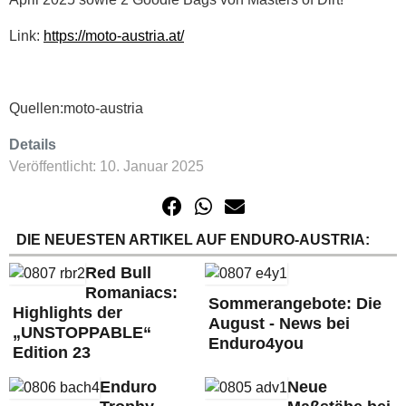
Link:
https://moto-austria.at/
Quellen:moto-austria
Details
Veröffentlicht: 10. Januar 2025
DIE NEUESTEN ARTIKEL AUF ENDURO-AUSTRIA:
Red Bull
Romaniacs:
Sommerangebote: Die
Highlights der
August - News bei
„UNSTOPPABLE“
Enduro4you
Edition 23
Enduro
Neue