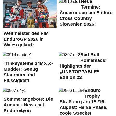
Neue
Termine:
Änderungen bei Enduro
Cross Country
Slowenien 2026!
Weltmeister des FIM
EnduroGP 2026 in
Wales gekürt:
Red Bull
Romaniacs:
Trinksysteme 24MX X-
Highlights der
Mudder: Genug
„UNSTOPPABLE“
Stauraum und
Edition 23
Flüssigkeit!
Enduro
Trophy
Sommerangebote: Die
Straßburg am 15./16.
August - News bei
August: Heiße Phase,
Enduro4you
coole Strecke!