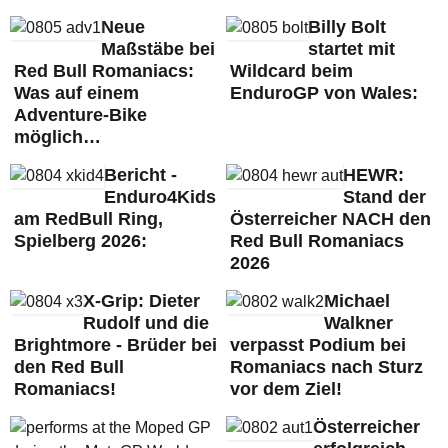
Neue
Billy Bolt
Maßstäbe bei
startet mit
Red Bull Romaniacs:
Wildcard beim
Was auf einem
EnduroGP von Wales:
Adventure-Bike
möglich…
Bericht -
HEWR:
Enduro4Kids
Stand der
am RedBull Ring,
Österreicher NACH den
Spielberg 2026:
Red Bull Romaniacs
2026
X-Grip: Dieter
Michael
Rudolf und die
Walkner
Brightmore - Brüder bei
verpasst Podium bei
den Red Bull
Romaniacs nach Sturz
Romaniacs!
vor dem Ziel!
Österreicher