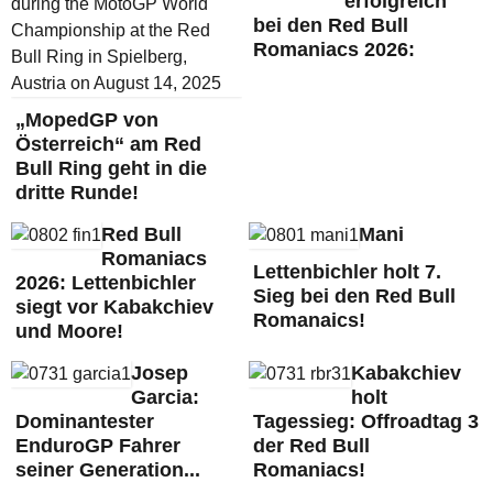
erfolgreich
bei den Red Bull
Romaniacs 2026:
„MopedGP von
Österreich“ am Red
Bull Ring geht in die
dritte Runde!
Red Bull
Mani
Romaniacs
Lettenbichler holt 7.
2026: Lettenbichler
Sieg bei den Red Bull
siegt vor Kabakchiev
Romanaics!
und Moore!
Josep
Kabakchiev
Garcia:
holt
Dominantester
Tagessieg: Offroadtag 3
EnduroGP Fahrer
der Red Bull
seiner Generation...
Romaniacs!