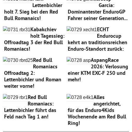
Lettenbichler
Garcia:
holt 7. Sieg bei den Red
Dominantester EnduroGP
Bull Romanaics!
Fahrer seiner Generation...
Kabakchiev
ECHT
holt Tagessieg:
Endurocup
Offroadtag 3 der Red Bull
kehrt an traditionsreichen
Romaniacs!
Enduro-Standort zurück:
Red Bull
AspangRace
Romaniacs
2026: Verlosung
Offroadtag 2:
einer KTM EXC-F 250 und
Lettenbichler und Roman
mehr!
weiter vorne!
Red Bull
Alles
Romaniacs:
angerichtet,
Lettenbichler führt das
für das Enduro4Kids
Feld nach Tag 1 an!
Wochenende am Red Bull
Ring!