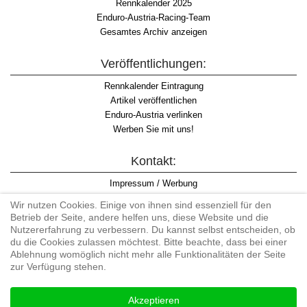
Rennkalender 2025
Enduro-Austria-Racing-Team
Gesamtes Archiv anzeigen
Veröffentlichungen:
Rennkalender Eintragung
Artikel veröffentlichen
Enduro-Austria verlinken
Werben Sie mit uns!
Kontakt:
Impressum / Werbung
Datenschutzinformation
Wir nutzen Cookies. Einige von ihnen sind essenziell für den
Informationspflicht WKO
Betrieb der Seite, andere helfen uns, diese Website und die
AGB
Nutzererfahrung zu verbessern. Du kannst selbst entscheiden, ob
du die Cookies zulassen möchtest. Bitte beachte, dass bei einer
Ablehnung womöglich nicht mehr alle Funktionalitäten der Seite
zur Verfügung stehen.
Begriff "Enduro" auf Wikipedia
Akzeptieren
#enduroaustria, #wirlebenenduro #enduroaustriaracingteam