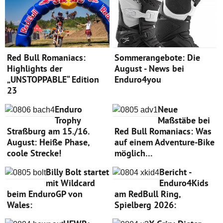
Red Bull Romaniacs:
Sommerangebote: Die
Highlights der
August - News bei
„UNSTOPPABLE“ Edition
Enduro4you
23
Enduro
Neue
Trophy
Maßstäbe bei
Straßburg am 15./16.
Red Bull Romaniacs: Was
August: Heiße Phase,
auf einem Adventure-Bike
coole Strecke!
möglich…
Billy Bolt startet
Bericht -
mit Wildcard
Enduro4Kids
beim EnduroGP von
am RedBull Ring,
Wales:
Spielberg 2026: