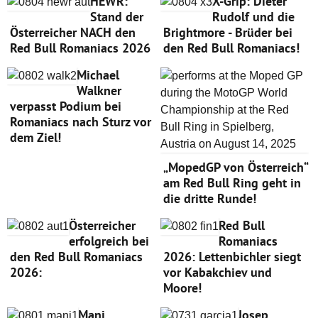
HEWR:
X-Grip: Dieter
Stand der
Rudolf und die
Österreicher NACH den
Brightmore - Brüder bei
Red Bull Romaniacs 2026
den Red Bull Romaniacs!
Michael
Walkner
verpasst Podium bei
Romaniacs nach Sturz vor
dem Ziel!
„MopedGP von Österreich“
am Red Bull Ring geht in
die dritte Runde!
Österreicher
Red Bull
erfolgreich bei
Romaniacs
den Red Bull Romaniacs
2026: Lettenbichler siegt
2026:
vor Kabakchiev und
Moore!
Mani
Josep