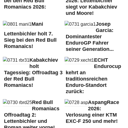
bei den Red Bull
2026: Lettenbichler
Romaniacs 2026:
siegt vor Kabakchiev
und Moore!
Mani
Josep
Garcia:
Lettenbichler holt 7.
Dominantester
Sieg bei den Red Bull
EnduroGP Fahrer
Romanaics!
seiner Generation...
Kabakchiev
ECHT
holt
Endurocup
Tagessieg: Offroadtag 3
kehrt an
der Red Bull
traditionsreichen
Romaniacs!
Enduro-Standort
zurück:
Red Bull
AspangRace
Romaniacs
2026:
Offroadtag 2:
Verlosung einer KTM
Lettenbichler und
EXC-F 250 und mehr!
Roman weiter vorne!