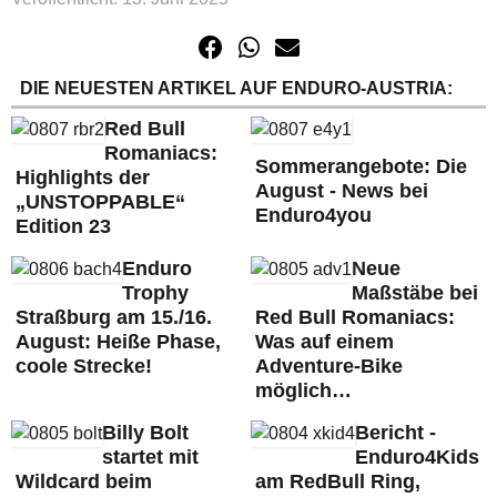
DIE NEUESTEN ARTIKEL AUF ENDURO-AUSTRIA:
Red Bull
Romaniacs:
Sommerangebote: Die
Highlights der
August - News bei
„UNSTOPPABLE“
Enduro4you
Edition 23
Enduro
Neue
Trophy
Maßstäbe bei
Straßburg am 15./16.
Red Bull Romaniacs:
August: Heiße Phase,
Was auf einem
coole Strecke!
Adventure-Bike
möglich…
Billy Bolt
Bericht -
startet mit
Enduro4Kids
Wildcard beim
am RedBull Ring,