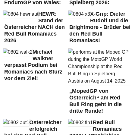
EnduroGP von Wales:
Spielberg 2026:
HEWR:
X-Grip: Dieter
Stand der
Rudolf und die
Österreicher NACH den
Brightmore - Brüder bei
Red Bull Romaniacs
den Red Bull
2026
Romaniacs!
Michael
Walkner
verpasst Podium bei
Romaniacs nach Sturz
vor dem Ziel!
„MopedGP von
Österreich“ am Red
Bull Ring geht in die
dritte Runde!
Österreicher
Red Bull
erfolgreich
Romaniacs