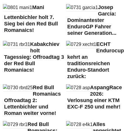
Mani
Josep
Garcia:
Lettenbichler holt 7.
Dominantester
Sieg bei den Red Bull
EnduroGP Fahrer
Romanaics!
seiner Generation...
Kabakchiev
ECHT
holt
Endurocup
Tagessieg: Offroadtag 3
kehrt an
der Red Bull
traditionsreichen
Romaniacs!
Enduro-Standort
zurück:
Red Bull
AspangRace
Romaniacs
2026:
Offroadtag 2:
Verlosung einer KTM
Lettenbichler und
EXC-F 250 und mehr!
Roman weiter vorne!
Red Bull
Alles
Romaniacs:
angerichtet,