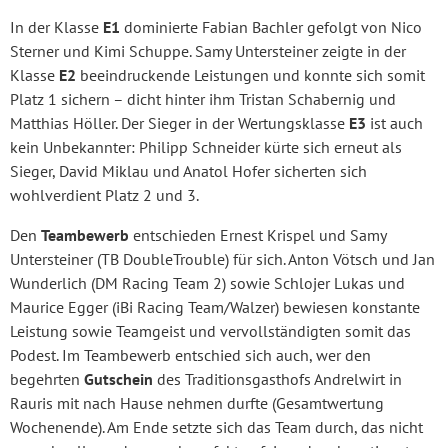
In der Klasse
E1
dominierte Fabian Bachler gefolgt von Nico
Sterner und Kimi Schuppe. Samy Untersteiner zeigte in der
Klasse
E2
beeindruckende Leistungen und konnte sich somit
Platz 1 sichern – dicht hinter ihm Tristan Schabernig und
Matthias Höller. Der Sieger in der Wertungsklasse
E3
ist auch
kein Unbekannter: Philipp Schneider kürte sich erneut als
Sieger, David Miklau und Anatol Hofer sicherten sich
wohlverdient Platz 2 und 3.
Den
Teambewerb
entschieden Ernest Krispel und Samy
Untersteiner (TB DoubleTrouble) für sich. Anton Vötsch und Jan
Wunderlich (DM Racing Team 2) sowie Schlojer Lukas und
Maurice Egger (iBi Racing Team/Walzer) bewiesen konstante
Leistung sowie Teamgeist und vervollständigten somit das
Podest. Im Teambewerb entschied sich auch, wer den
begehrten
Gutschein
des Traditionsgasthofs Andrelwirt in
Rauris mit nach Hause nehmen durfte (Gesamtwertung
Wochenende). Am Ende setzte sich das Team durch, das nicht