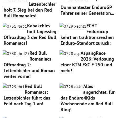
Lettenbichler
Dominantester EnduroGP
holt 7. Sieg bei den Red
Fahrer seiner Generation...
Bull Romanaics!
Kabakchiev
ECHT
holt Tagessieg:
Endurocup
Offroadtag 3 der Red Bull
kehrt an traditionsreichen
Romaniacs!
Enduro-Standort zurück:
Red Bull
AspangRace
Romaniacs
2026: Verlosung
Offroadtag 2:
einer KTM EXC-F 250 und
Lettenbichler und Roman
mehr!
weiter vorne!
Red Bull
Alles
Romaniacs:
angerichtet, für
Lettenbichler führt das
das Enduro4Kids
Feld nach Tag 1 an!
Wochenende am Red Bull
Ring!