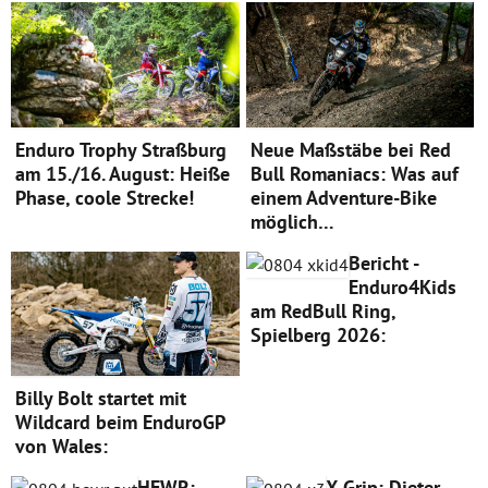
Enduro Trophy Straßburg
Neue Maßstäbe bei Red
am 15./16. August: Heiße
Bull Romaniacs: Was auf
Phase, coole Strecke!
einem Adventure-Bike
möglich…
Bericht -
Enduro4Kids
am RedBull Ring,
Spielberg 2026:
Billy Bolt startet mit
Wildcard beim EnduroGP
von Wales:
HEWR:
X-Grip: Dieter