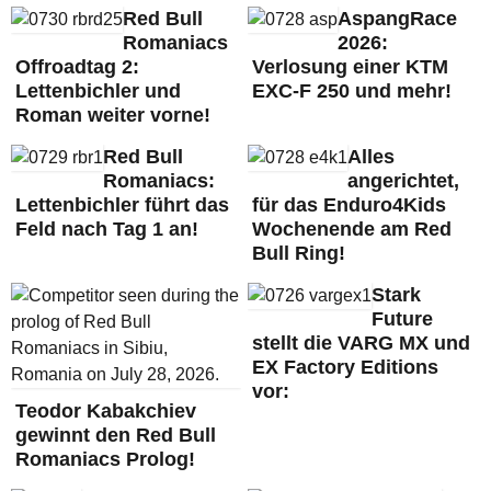
Red Bull
AspangRace
Romaniacs
2026:
Offroadtag 2:
Verlosung einer KTM
Lettenbichler und
EXC-F 250 und mehr!
Roman weiter vorne!
Red Bull
Alles
Romaniacs:
angerichtet,
Lettenbichler führt das
für das Enduro4Kids
Feld nach Tag 1 an!
Wochenende am Red
Bull Ring!
Stark
Future
stellt die VARG MX und
EX Factory Editions
vor:
Teodor Kabakchiev
gewinnt den Red Bull
Romaniacs Prolog!