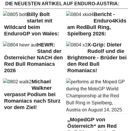
DIE NEUESTEN ARTIKEL AUF ENDURO-AUSTRIA:
Billy Bolt
Bericht -
startet mit
Enduro4Kids
Wildcard beim
am RedBull Ring,
EnduroGP von Wales:
Spielberg 2026:
HEWR:
X-Grip: Dieter
Stand der
Rudolf und die
Österreicher NACH den
Brightmore - Brüder bei
Red Bull Romaniacs
den Red Bull
2026
Romaniacs!
Michael
Walkner
verpasst Podium bei
Romaniacs nach Sturz
vor dem Ziel!
„MopedGP von
Österreich“ am Red