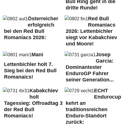
Bull Ring geht in die
dritte Runde!
Österreicher
Red Bull
erfolgreich
Romaniacs
bei den Red Bull
2026: Lettenbichler
Romaniacs 2026:
siegt vor Kabakchiev
und Moore!
Mani
Josep
Garcia:
Lettenbichler holt 7.
Dominantester
Sieg bei den Red Bull
EnduroGP Fahrer
Romanaics!
seiner Generation...
Kabakchiev
ECHT
holt
Endurocup
Tagessieg: Offroadtag 3
kehrt an
der Red Bull
traditionsreichen
Romaniacs!
Enduro-Standort
zurück: