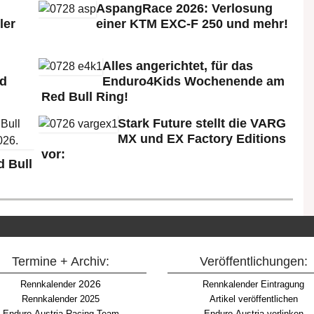
AspangRace 2026: Verlosung
ler
einer KTM EXC-F 250 und mehr!
Alles angerichtet, für das
ld
Enduro4Kids Wochenende am
Red Bull Ring!
Stark Future stellt die VARG
MX und EX Factory Editions
vor:
 Bull
Termine + Archiv:
Veröffentlichungen:
2026
Rennkalender
Rennkalender Eintragung
Rennkalender 2025
Artikel veröffentlichen
Enduro-Austria-Racing-Team
Enduro-Austria verlinken