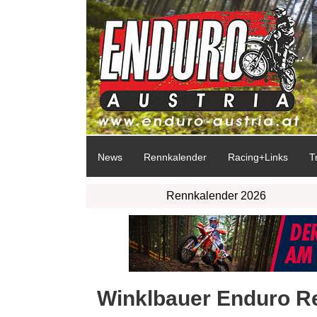
News
Rennkalender
Racing+Links
T
Rennkalender 2026
Winklbauer Enduro R