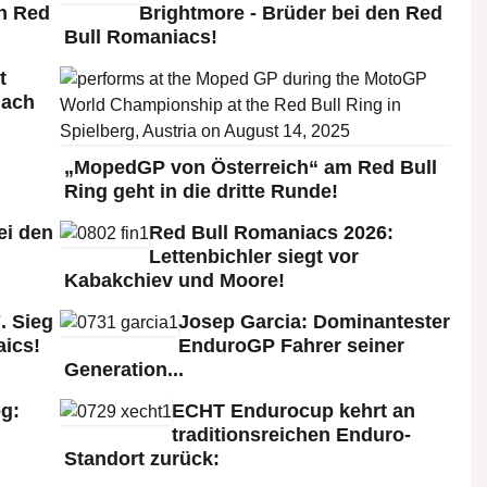
n Red
Brightmore - Brüder bei den Red
Bull Romaniacs!
t
nach
„MopedGP von Österreich“ am Red Bull
Ring geht in die dritte Runde!
ei den
Red Bull Romaniacs 2026:
:
Lettenbichler siegt vor
Kabakchiev und Moore!
. Sieg
Josep Garcia: Dominantester
aics!
EnduroGP Fahrer seiner
Generation...
g:
ECHT Endurocup kehrt an
traditionsreichen Enduro-
Standort zurück: