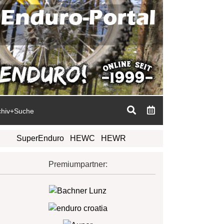
chiv+Suche
SuperEnduro
HEWC
HEWR
Premiumpartner: