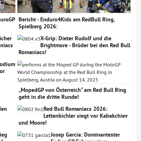
duroGP
Bericht - Enduro4Kids am RedBull Ring,
Spielberg 2026:
icher
X-Grip: Dieter Rudolf und die
niacs
Brightmore - Brüder bei den Red Bull
Romaniacs!
Podium
or
„MopedGP von Österreich“ am Red Bull Ring
geht in die dritte Runde!
den
Red Bull Romaniacs 2026:
Lettenbichler siegt vor Kabakchiev
und Moore!
Sieg
Josep Garcia: Dominantester