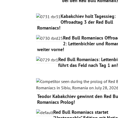
bei den Red Bull Romanaic
Kabakchiev holt Tagessieg:
Offroadtag 3 der Red Bull
Romaniacs!
Red Bull Romaniacs Offroa
2: Lettenbichler und Roma
weiter vorne!
Red Bull Romaniacs: Lettenbi
führt das Feld nach Tag 1 an!
Teodor Kabakchiev gewinnt den Red Bu
Romaniacs Prolog!
Red Bull Romaniacs startet
"Unstoppable” Edition mit Nati