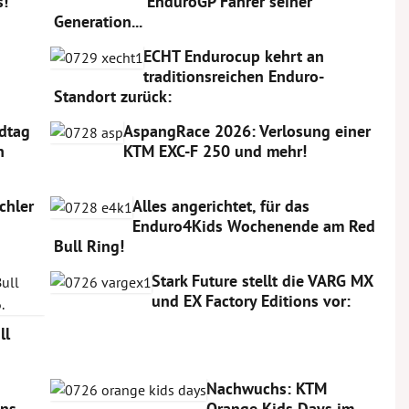
s!
EnduroGP Fahrer seiner
Generation...
ECHT Endurocup kehrt an
traditionsreichen Enduro-
Standort zurück:
dtag
AspangRace 2026: Verlosung einer
n
KTM EXC-F 250 und mehr!
chler
Alles angerichtet, für das
Enduro4Kids Wochenende am Red
Bull Ring!
Stark Future stellt die VARG MX
und EX Factory Editions vor:
ll
Nachwuchs: KTM
ons
Orange Kids Days im