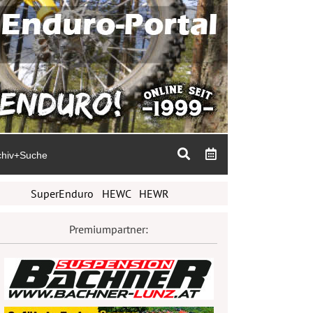
chiv+Suche
SuperEnduro
HEWC
HEWR
Premiumpartner: