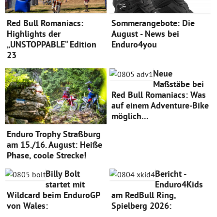
Red Bull Romaniacs:
Sommerangebote: Die
Highlights der
August - News bei
„UNSTOPPABLE“ Edition
Enduro4you
23
Neue
Maßstäbe bei
Red Bull Romaniacs: Was
auf einem Adventure-Bike
möglich…
Enduro Trophy Straßburg
am 15./16. August: Heiße
Phase, coole Strecke!
Billy Bolt
Bericht -
startet mit
Enduro4Kids
Wildcard beim EnduroGP
am RedBull Ring,
von Wales:
Spielberg 2026: