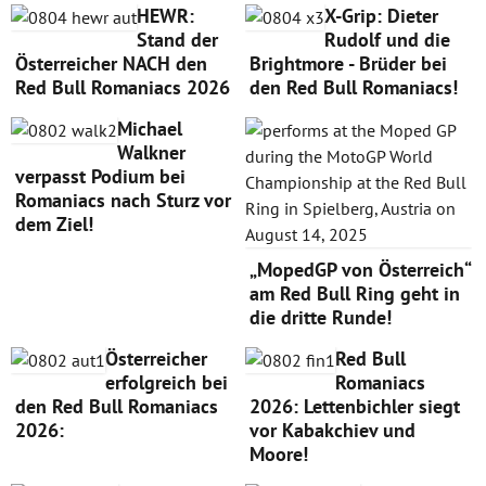
HEWR:
X-Grip: Dieter
Stand der
Rudolf und die
Österreicher NACH den
Brightmore - Brüder bei
Red Bull Romaniacs 2026
den Red Bull Romaniacs!
Michael
Walkner
verpasst Podium bei
Romaniacs nach Sturz vor
dem Ziel!
„MopedGP von Österreich“
am Red Bull Ring geht in
die dritte Runde!
Österreicher
Red Bull
erfolgreich bei
Romaniacs
den Red Bull Romaniacs
2026: Lettenbichler siegt
2026:
vor Kabakchiev und
Moore!