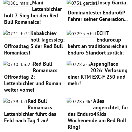
Mani
Josep Garcia:
Lettenbichler
Dominantester EnduroGP
holt 7. Sieg bei den Red
Fahrer seiner Generation...
Bull Romanaics!
Kabakchiev
ECHT
holt Tagessieg:
Endurocup
Offroadtag 3 der Red Bull
kehrt an traditionsreichen
Romaniacs!
Enduro-Standort zurück:
Red Bull
AspangRace
Romaniacs
2026: Verlosung
Offroadtag 2:
einer KTM EXC-F 250 und
Lettenbichler und Roman
mehr!
weiter vorne!
Red Bull
Alles
Romaniacs:
angerichtet, für
Lettenbichler führt das
das Enduro4Kids
Feld nach Tag 1 an!
Wochenende am Red Bull
Ring!