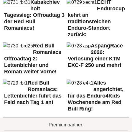
Kabakchiev
ECHT
holt
Endurocup
Tagessieg: Offroadtag 3
kehrt an
der Red Bull
traditionsreichen
Romaniacs!
Enduro-Standort
zurück:
Red Bull
AspangRace
Romaniacs
2026:
Offroadtag 2:
Verlosung einer KTM
Lettenbichler und
EXC-F 250 und mehr!
Roman weiter vorne!
Red Bull
Alles
Romaniacs:
angerichtet,
Lettenbichler führt das
für das Enduro4Kids
Feld nach Tag 1 an!
Wochenende am Red
Bull Ring!
Premiumpartner: