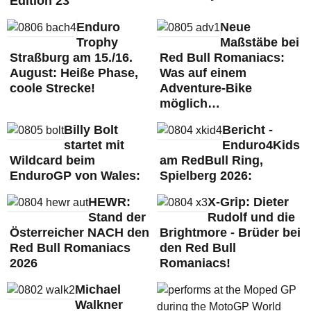
Edition 23
Enduro
Neue
Trophy
Maßstäbe bei
Straßburg am 15./16.
Red Bull Romaniacs:
August: Heiße Phase,
Was auf einem
coole Strecke!
Adventure-Bike
möglich…
Billy Bolt
Bericht -
startet mit
Enduro4Kids
Wildcard beim
am RedBull Ring,
EnduroGP von Wales:
Spielberg 2026:
HEWR:
X-Grip: Dieter
Stand der
Rudolf und die
Österreicher NACH den
Brightmore - Brüder bei
Red Bull Romaniacs
den Red Bull
2026
Romaniacs!
Michael
Walkner