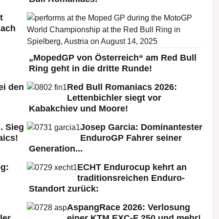
t
nach
„MopedGP von Österreich“ am Red Bull
Ring geht in die dritte Runde!
ei den
Red Bull Romaniacs 2026:
:
Lettenbichler siegt vor
Kabakchiev und Moore!
. Sieg
Josep Garcia: Dominantester
aics!
EnduroGP Fahrer seiner
Generation...
g:
ECHT Endurocup kehrt an
traditionsreichen Enduro-
Standort zurück:
AspangRace 2026: Verlosung
ler
einer KTM EXC-F 250 und mehr!