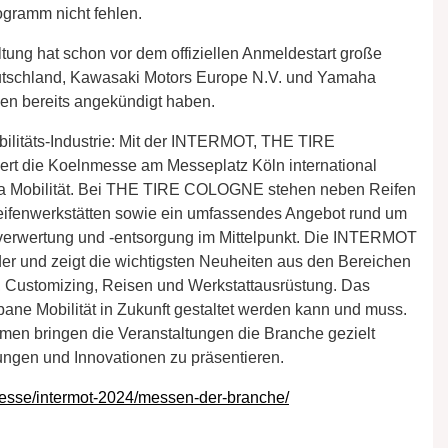
ogramm nicht fehlen.
tung hat schon vor dem offiziellen Anmeldestart große
utschland, Kawasaki Motors Europe N.V. und Yamaha
men bereits angekündigt haben.
ilitäts-Industrie: Mit der INTERMOT, THE TIRE
t die Koelnmesse am Messeplatz Köln international
a Mobilität. Bei THE TIRE COLOGNE stehen neben Reifen
eifenwerkstätten sowie ein umfassendes Angebot rund um
nverwertung und -entsorgung im Mittelpunkt. Die INTERMOT
äder und zeigt die wichtigsten Neuheiten aus den Bereichen
le, Customizing, Reisen und Werkstattausrüstung. Das
bane Mobilität in Zukunft gestaltet werden kann und muss.
ormen bringen die Veranstaltungen die Branche gezielt
ngen und Innovationen zu präsentieren.
messe/intermot-2024/messen-der-branche/