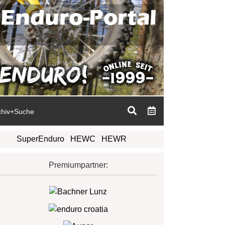
chiv+Suche
SuperEnduro
HEWC
HEWR
Premiumpartner: