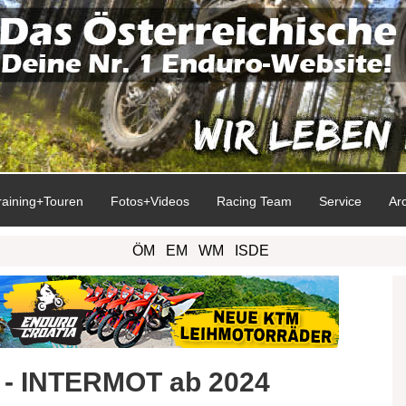
raining+Touren
Fotos+Videos
Racing Team
Service
Ar
ÖM
EM
WM
ISDE
ra - INTERMOT ab 2024