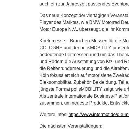
auch ein zur Jahreszeit passendes Eventpr
Das neue Konzept der viertägigen Veranstal
Player des Marktes, wie BMW Motorrad De
Motor Europe N.V., überzeugt, die ihr Kom
Koelnmesse – Branchen-Messen für die Mob
COLOGNE und der polisMOBILITY präsentier
bedeutende Leitmessen rund um das Them
und Rädern die Ausstattung von Kfz- und R
die Reifenrunderneuerung und die Altreife
Köln fokussiert sich auf motorisierte Zweir
Elektromobilität, Zubehör, Bekleidung, Tei
jüngste Format polisMOBILITY zeigt, wie ur
Als zentrale internationale Business-Plattf
zusammen, um neueste Produkte, Entwicklu
Weitere Infos:
https://www.intermot.de/die-
Die nächsten Veranstaltungen: