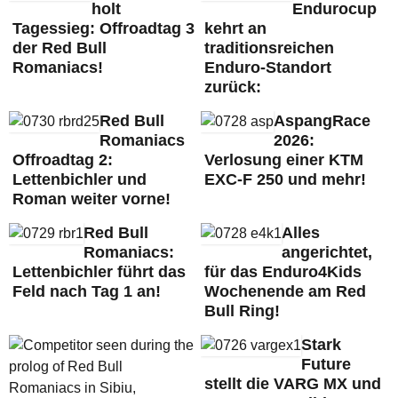
holt
Endurocup
Tagessieg: Offroadtag 3
kehrt an
der Red Bull
traditionsreichen
Romaniacs!
Enduro-Standort
zurück:
Red Bull
AspangRace
Romaniacs
2026:
Offroadtag 2:
Verlosung einer KTM
Lettenbichler und
EXC-F 250 und mehr!
Roman weiter vorne!
Red Bull
Alles
Romaniacs:
angerichtet,
Lettenbichler führt das
für das Enduro4Kids
Feld nach Tag 1 an!
Wochenende am Red
Bull Ring!
Stark
Future
stellt die VARG MX und