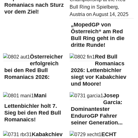
Romaniacs nach Sturz
vor dem Ziel!
„MopedGP von
Österreich“ am Red
Bull Ring geht in die
dritte Runde!
Österreicher
Red Bull
erfolgreich
Romaniacs
bei den Red Bull
2026: Lettenbichler
Romaniacs 2026:
siegt vor Kabakchiev
und Moore!
Mani
Josep
Garcia:
Lettenbichler holt 7.
Dominantester
Sieg bei den Red Bull
EnduroGP Fahrer
Romanaics!
seiner Generation...
Kabakchiev
ECHT