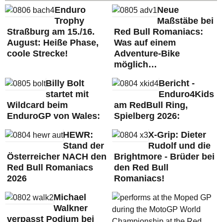
Enduro
Neue
Trophy
Maßstäbe bei
Straßburg am 15./16.
Red Bull Romaniacs:
August: Heiße Phase,
Was auf einem
coole Strecke!
Adventure-Bike
möglich…
Billy Bolt
Bericht -
startet mit
Enduro4Kids
Wildcard beim
am RedBull Ring,
EnduroGP von Wales:
Spielberg 2026:
HEWR:
X-Grip: Dieter
Stand der
Rudolf und die
Österreicher NACH den
Brightmore - Brüder bei
Red Bull Romaniacs
den Red Bull
2026
Romaniacs!
Michael
Walkner
verpasst Podium bei