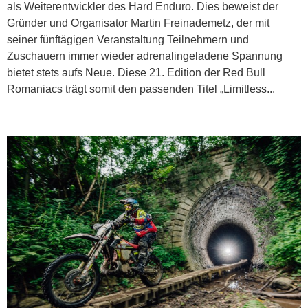
als Weiterentwickler des Hard Enduro. Dies beweist der
Gründer und Organisator Martin Freinademetz, der mit
seiner fünftägigen Veranstaltung Teilnehmern und
Zuschauern immer wieder adrenalingeladene Spannung
bietet stets aufs Neue. Diese 21. Edition der Red Bull
Romaniacs trägt somit den passenden Titel „Limitless...