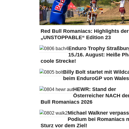
Red Bull Romaniacs: Highlights der
„UNSTOPPABLE“ Edition 23
Enduro Trophy Straßbu
15./16. August: Heiße Ph
coole Strecke!
Billy Bolt startet mit Wildc
beim EnduroGP von Wales
HEWR: Stand der
Österreicher NACH de
Bull Romaniacs 2026
Michael Walkner verpass
Podium bei Romaniacs 
Sturz vor dem Ziel!