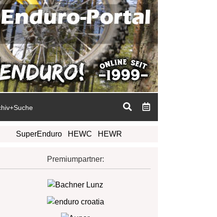
chiv+Suche
SuperEnduro
HEWC
HEWR
Premiumpartner: