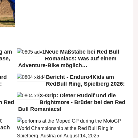
rg am
Neue Maßstäbe bei Red Bull
ase,
Romaniacs: Was auf einem
Adventure-Bike möglich…
ard
Bericht - Enduro4Kids am
:
RedBull Ring, Spielberg 2026:
X-Grip: Dieter Rudolf und die
n Red
Brightmore - Brüder bei den Red
Bull Romaniacs!
t
nach