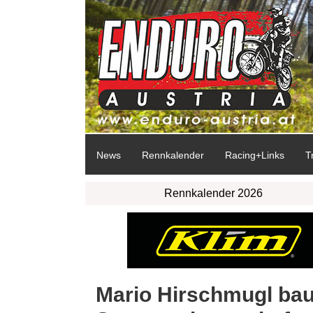
News
Rennkalender
Racing+Links
T
Rennkalender 2026
Mario Hirschmugl bau