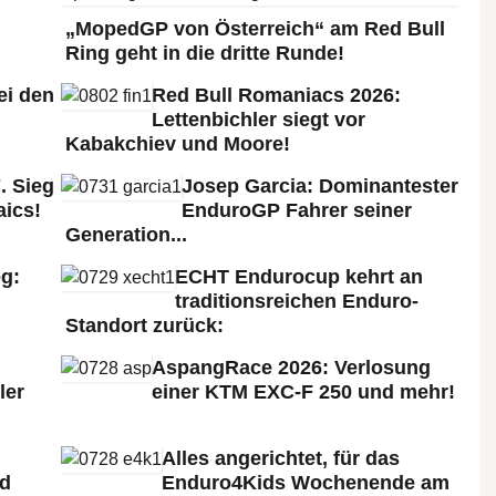
„MopedGP von Österreich“ am Red Bull
Ring geht in die dritte Runde!
ei den
Red Bull Romaniacs 2026:
:
Lettenbichler siegt vor
Kabakchiev und Moore!
. Sieg
Josep Garcia: Dominantester
aics!
EnduroGP Fahrer seiner
Generation...
g:
ECHT Endurocup kehrt an
traditionsreichen Enduro-
Standort zurück:
AspangRace 2026: Verlosung
ler
einer KTM EXC-F 250 und mehr!
Alles angerichtet, für das
ld
Enduro4Kids Wochenende am