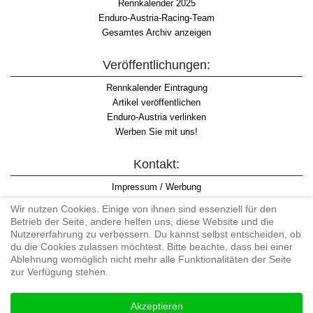
Rennkalender 2025
Enduro-Austria-Racing-Team
Gesamtes Archiv anzeigen
Veröffentlichungen:
Rennkalender Eintragung
Artikel veröffentlichen
Enduro-Austria verlinken
Werben Sie mit uns!
Kontakt:
Impressum / Werbung
Datenschutzinformation
Wir nutzen Cookies. Einige von ihnen sind essenziell für den
Informationspflicht WKO
Betrieb der Seite, andere helfen uns, diese Website und die
AGB
Nutzererfahrung zu verbessern. Du kannst selbst entscheiden, ob
du die Cookies zulassen möchtest. Bitte beachte, dass bei einer
Ablehnung womöglich nicht mehr alle Funktionalitäten der Seite
zur Verfügung stehen.
Begriff "Enduro" auf Wikipedia
Akzeptieren
#enduroaustria, #wirlebenenduro #enduroaustriaracingteam