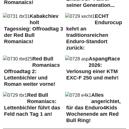
Romanaics!
seiner Generation...
Kabakchiev
ECHT
holt
Endurocup
Tagessieg: Offroadtag 3
kehrt an
der Red Bull
traditionsreichen
Romaniacs!
Enduro-Standort
zurück:
Red Bull
AspangRace
Romaniacs
2026:
Offroadtag 2:
Verlosung einer KTM
Lettenbichler und
EXC-F 250 und mehr!
Roman weiter vorne!
Red Bull
Alles
Romaniacs:
angerichtet,
Lettenbichler führt das
für das Enduro4Kids
Feld nach Tag 1 an!
Wochenende am Red
Bull Ring!