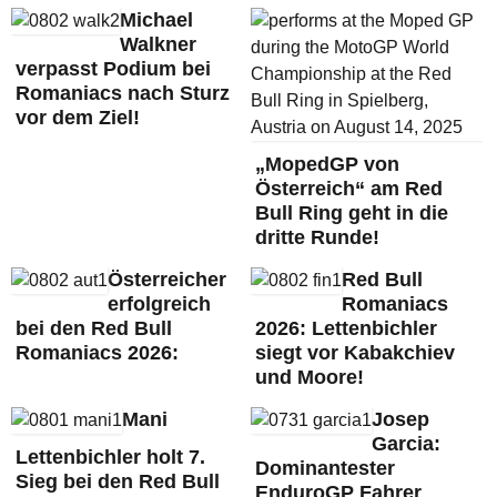
Michael
Walkner
verpasst Podium bei
Romaniacs nach Sturz
vor dem Ziel!
„MopedGP von
Österreich“ am Red
Bull Ring geht in die
dritte Runde!
Österreicher
Red Bull
erfolgreich
Romaniacs
bei den Red Bull
2026: Lettenbichler
Romaniacs 2026:
siegt vor Kabakchiev
und Moore!
Mani
Josep
Garcia:
Lettenbichler holt 7.
Dominantester
Sieg bei den Red Bull
EnduroGP Fahrer