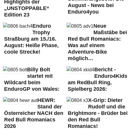
Highlights der
August - News bei
„UNSTOPPABLE“
Enduro4you
Edition 23
Enduro
Neue
Trophy
Maßstäbe bei
Straßburg am 15./16.
Red Bull Romaniacs:
August: Heiße Phase,
Was auf einem
coole Strecke!
Adventure-Bike
möglich…
Billy Bolt
Bericht -
startet mit
Enduro4Kids
Wildcard beim
am RedBull Ring,
EnduroGP von Wales:
Spielberg 2026:
HEWR:
X-Grip: Dieter
Stand der
Rudolf und die
Österreicher NACH den
Brightmore - Brüder bei
Red Bull Romaniacs
den Red Bull
2026
Romaniacs!