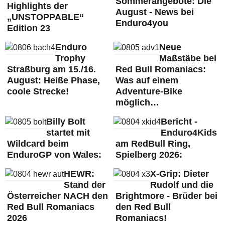
Sommerangebote: Die
Highlights der
August - News bei
„UNSTOPPABLE“
Enduro4you
Edition 23
Enduro
Neue
Trophy
Maßstäbe bei
Straßburg am 15./16.
Red Bull Romaniacs:
August: Heiße Phase,
Was auf einem
coole Strecke!
Adventure-Bike
möglich…
Billy Bolt
Bericht -
startet mit
Enduro4Kids
Wildcard beim
am RedBull Ring,
EnduroGP von Wales:
Spielberg 2026:
HEWR:
X-Grip: Dieter
Stand der
Rudolf und die
Österreicher NACH den
Brightmore - Brüder bei
Red Bull Romaniacs
den Red Bull
2026
Romaniacs!