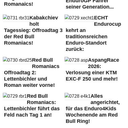
EnduroGP Fahrer
Romanaics!
seiner Generation...
Kabakchiev
ECHT
holt
Endurocup
Tagessieg: Offroadtag 3
kehrt an
der Red Bull
traditionsreichen
Romaniacs!
Enduro-Standort
zurück:
Red Bull
AspangRace
Romaniacs
2026:
Offroadtag 2:
Verlosung einer KTM
Lettenbichler und
EXC-F 250 und mehr!
Roman weiter vorne!
Red Bull
Alles
Romaniacs:
angerichtet,
Lettenbichler führt das
für das Enduro4Kids
Feld nach Tag 1 an!
Wochenende am Red
Bull Ring!