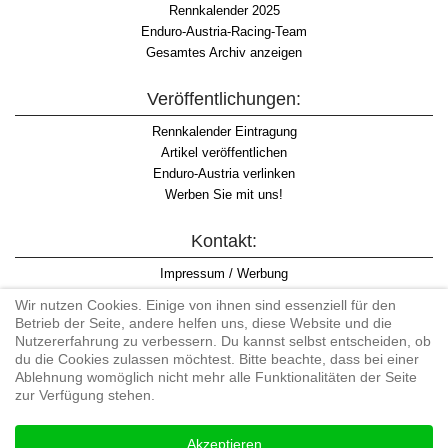
Rennkalender 2025
Enduro-Austria-Racing-Team
Gesamtes Archiv anzeigen
Veröffentlichungen:
Rennkalender Eintragung
Artikel veröffentlichen
Enduro-Austria verlinken
Werben Sie mit uns!
Kontakt:
Impressum / Werbung
Datenschutzinformation
Wir nutzen Cookies. Einige von ihnen sind essenziell für den
Informationspflicht WKO
Betrieb der Seite, andere helfen uns, diese Website und die
AGB
Nutzererfahrung zu verbessern. Du kannst selbst entscheiden, ob
du die Cookies zulassen möchtest. Bitte beachte, dass bei einer
Ablehnung womöglich nicht mehr alle Funktionalitäten der Seite
zur Verfügung stehen.
Begriff "Enduro" auf Wikipedia
Akzeptieren
#enduroaustria, #wirlebenenduro #enduroaustriaracingteam