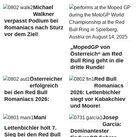
Michael
Walkner
verpasst Podium bei
Romaniacs nach Sturz
vor dem Ziel!
„MopedGP von
Österreich“ am Red
Bull Ring geht in die
dritte Runde!
Österreicher
Red Bull
erfolgreich
Romaniacs
bei den Red Bull
2026: Lettenbichler
Romaniacs 2026:
siegt vor Kabakchiev
und Moore!
Mani
Josep
Garcia:
Lettenbichler holt 7.
Dominantester
Sieg bei den Red Bull