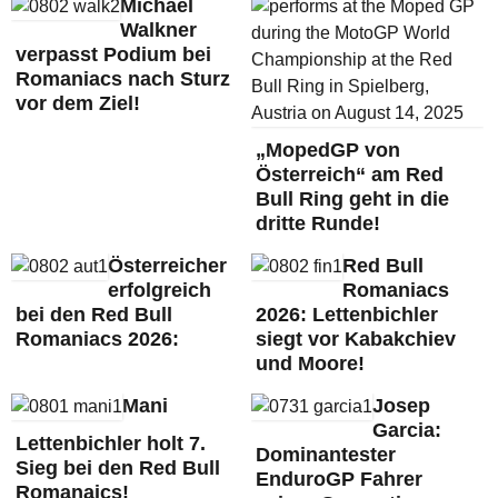
Michael
Walkner
verpasst Podium bei
Romaniacs nach Sturz
vor dem Ziel!
„MopedGP von
Österreich“ am Red
Bull Ring geht in die
dritte Runde!
Österreicher
Red Bull
erfolgreich
Romaniacs
bei den Red Bull
2026: Lettenbichler
Romaniacs 2026:
siegt vor Kabakchiev
und Moore!
Mani
Josep
Garcia:
Lettenbichler holt 7.
Dominantester
Sieg bei den Red Bull
EnduroGP Fahrer
Romanaics!