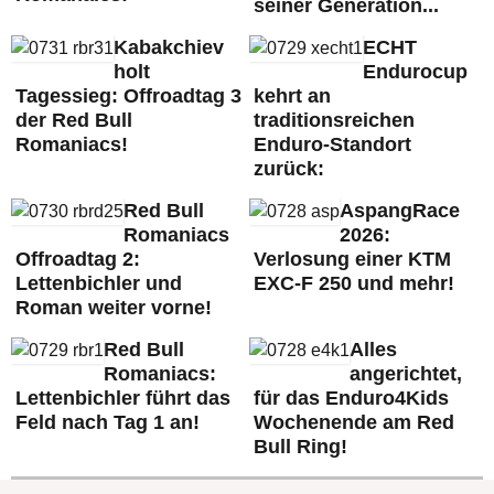
seiner Generation...
Kabakchiev
ECHT
holt
Endurocup
Tagessieg: Offroadtag 3
kehrt an
der Red Bull
traditionsreichen
Romaniacs!
Enduro-Standort
zurück:
Red Bull
AspangRace
Romaniacs
2026:
Offroadtag 2:
Verlosung einer KTM
Lettenbichler und
EXC-F 250 und mehr!
Roman weiter vorne!
Red Bull
Alles
Romaniacs:
angerichtet,
Lettenbichler führt das
für das Enduro4Kids
Feld nach Tag 1 an!
Wochenende am Red
Bull Ring!