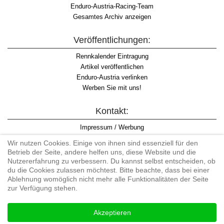
Enduro-Austria-Racing-Team
Gesamtes Archiv anzeigen
Veröffentlichungen:
Rennkalender Eintragung
Artikel veröffentlichen
Enduro-Austria verlinken
Werben Sie mit uns!
Kontakt:
Impressum / Werbung
Datenschutzinformation
Wir nutzen Cookies. Einige von ihnen sind essenziell für den
Informationspflicht WKO
Betrieb der Seite, andere helfen uns, diese Website und die
AGB
Nutzererfahrung zu verbessern. Du kannst selbst entscheiden, ob
du die Cookies zulassen möchtest. Bitte beachte, dass bei einer
Ablehnung womöglich nicht mehr alle Funktionalitäten der Seite
zur Verfügung stehen.
Begriff "Enduro" auf Wikipedia
Akzeptieren
#enduroaustria, #wirlebenenduro #enduroaustriaracingteam