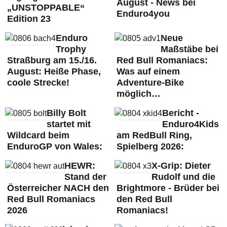
August - News bei
„UNSTOPPABLE“
Enduro4you
Edition 23
Enduro
Neue
Trophy
Maßstäbe bei
Straßburg am 15./16.
Red Bull Romaniacs:
August: Heiße Phase,
Was auf einem
coole Strecke!
Adventure-Bike
möglich…
Billy Bolt
Bericht -
startet mit
Enduro4Kids
Wildcard beim
am RedBull Ring,
EnduroGP von Wales:
Spielberg 2026:
HEWR:
X-Grip: Dieter
Stand der
Rudolf und die
Österreicher NACH den
Brightmore - Brüder bei
Red Bull Romaniacs
den Red Bull
2026
Romaniacs!