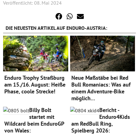
Veröffentlicht: 08. Mai 2024
DIE NEUESTEN ARTIKEL AUF ENDURO-AUSTRIA:
Enduro Trophy Straßburg
Neue Maßstäbe bei Red
am 15./16. August: Heiße
Bull Romaniacs: Was auf
Phase, coole Strecke!
einem Adventure-Bike
möglich…
Billy Bolt
Bericht -
startet mit
Enduro4Kids
Wildcard beim EnduroGP
am RedBull Ring,
von Wales:
Spielberg 2026: