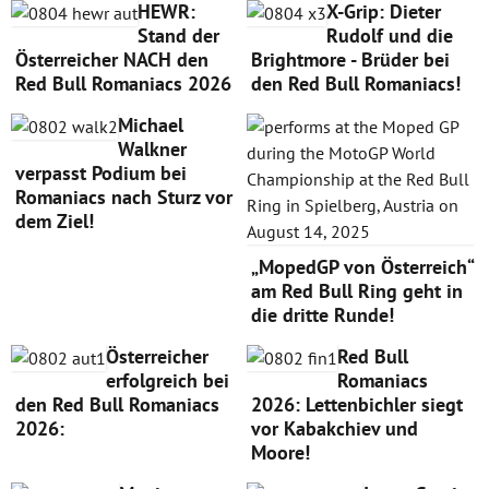
HEWR:
X-Grip: Dieter
Stand der
Rudolf und die
Österreicher NACH den
Brightmore - Brüder bei
Red Bull Romaniacs 2026
den Red Bull Romaniacs!
Michael
Walkner
verpasst Podium bei
Romaniacs nach Sturz vor
dem Ziel!
„MopedGP von Österreich“
am Red Bull Ring geht in
die dritte Runde!
Österreicher
Red Bull
erfolgreich bei
Romaniacs
den Red Bull Romaniacs
2026: Lettenbichler siegt
2026:
vor Kabakchiev und
Moore!