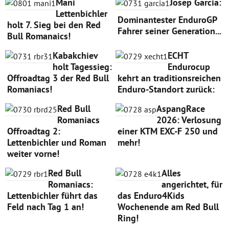
Mani
Josep Garcia:
Lettenbichler
Dominantester EnduroGP
holt 7. Sieg bei den Red
Fahrer seiner Generation...
Bull Romanaics!
Kabakchiev
ECHT
holt Tagessieg:
Endurocup
Offroadtag 3 der Red Bull
kehrt an traditionsreichen
Romaniacs!
Enduro-Standort zurück:
Red Bull
AspangRace
Romaniacs
2026: Verlosung
Offroadtag 2:
einer KTM EXC-F 250 und
Lettenbichler und Roman
mehr!
weiter vorne!
Red Bull
Alles
Romaniacs:
angerichtet, für
Lettenbichler führt das
das Enduro4Kids
Feld nach Tag 1 an!
Wochenende am Red Bull
Ring!