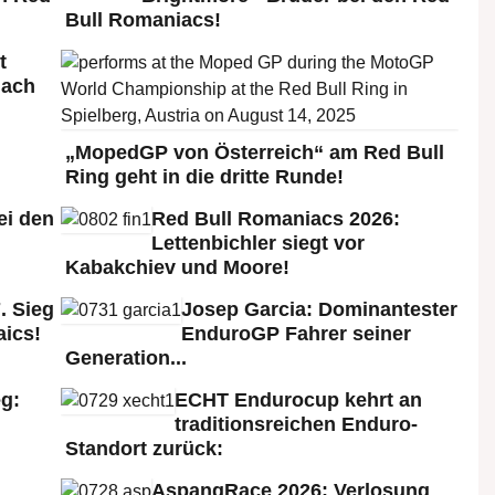
Bull Romaniacs!
t
nach
„MopedGP von Österreich“ am Red Bull
Ring geht in die dritte Runde!
ei den
Red Bull Romaniacs 2026:
:
Lettenbichler siegt vor
Kabakchiev und Moore!
. Sieg
Josep Garcia: Dominantester
aics!
EnduroGP Fahrer seiner
Generation...
g:
ECHT Endurocup kehrt an
traditionsreichen Enduro-
Standort zurück:
AspangRace 2026: Verlosung