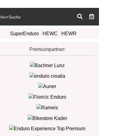
chiv+Suche
SuperEnduro
HEWC
HEWR
Premiumpartner: