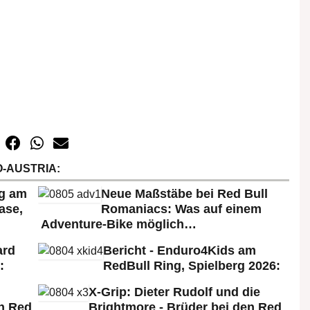
-AUSTRIA:
rg am
Neue Maßstäbe bei Red Bull
ase,
Romaniacs: Was auf einem
Adventure-Bike möglich…
ard
Bericht - Enduro4Kids am
:
RedBull Ring, Spielberg 2026:
X-Grip: Dieter Rudolf und die
n Red
Brightmore - Brüder bei den Red