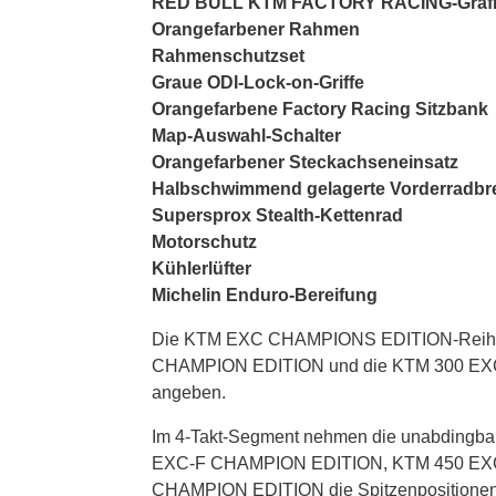
RED BULL KTM FACTORY RACING-Graf
Orangefarbener Rahmen
Rahmenschutzset
Graue ODI-Lock-on-Griffe
Orangefarbene Factory Racing Sitzbank
Map-Auswahl-Schalter
Orangefarbener Steckachseneinsatz
Halbschwimmend gelagerte Vorderradb
Supersprox Stealth-Kettenrad
Motorschutz
Kühlerlüfter
Michelin Enduro-Bereifung
Die KTM EXC CHAMPIONS EDITION-Reihe 2
CHAMPION EDITION und die KTM 300 EXC
angeben.
Im 4-Takt-Segment nehmen die unabding
EXC-F CHAMPION EDITION, KTM 450 EX
CHAMPION EDITION die Spitzenpositionen