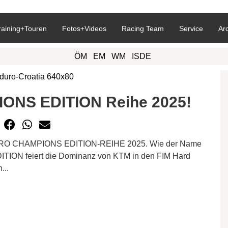
raining+Touren
Fotos+Videos
Racing Team
Service
Ar
ÖM
EM
WM
ISDE
ONS EDITION Reihe 2025!
NDURO CHAMPIONS EDITION-REIHE 2025. Wie der Name
ION feiert die Dominanz von KTM in den FIM Hard
...