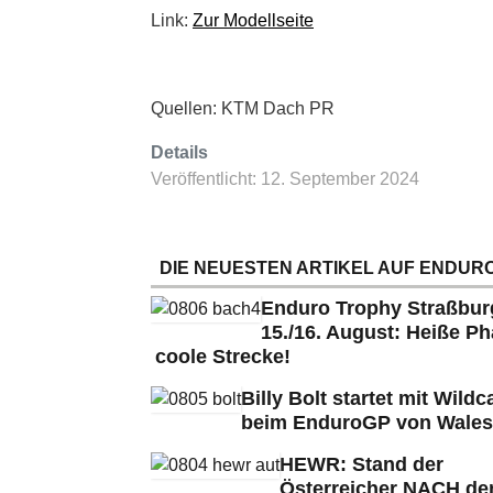
Link:
Zur Modellseite
Quellen: KTM Dach PR
Details
Veröffentlicht: 12. September 2024
DIE NEUESTEN ARTIKEL AUF ENDURO
Enduro Trophy Straßbu
15./16. August: Heiße Ph
coole Strecke!
Billy Bolt startet mit Wildc
beim EnduroGP von Wales
HEWR: Stand der
Österreicher NACH de