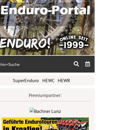
chiv+Suche
SuperEnduro
HEWC
HEWR
Premiumpartner: