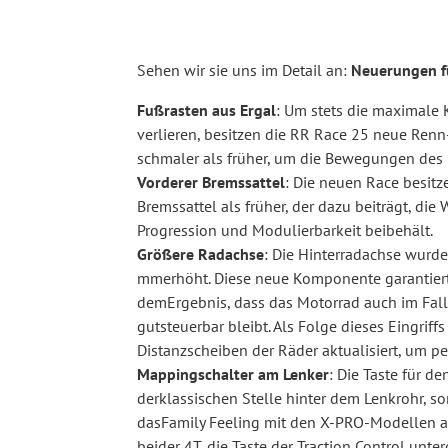
Sehen wir sie uns im Detail an:
Neuerungen fü
Fußrasten aus Ergal
: Um stets die maximale
verlieren, besitzen die RR Race 25 neue Renn
schmaler als früher, um die Bewegungen des F
Vorderer Bremssattel
: Die neuen Race besitz
Bremssattel als früher, der dazu beiträgt, di
Progression und Modulierbarkeit beibehält.
Größere Radachse
: Die Hinterradachse wurd
mmerhöht. Diese neue Komponente garantiert e
demErgebnis, dass das Motorrad auch im Fall
gutsteuerbar bleibt. Als Folge dieses Eingrif
Distanzscheiben der Räder aktualisiert, um pe
Mappingschalter am Lenker
: Die Taste für d
derklassischen Stelle hinter dem Lenkrohr, so
dasFamily Feeling mit den X-PRO-Modellen auf
beider 4T, die Taste der Traction Control unte