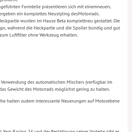
ngeführten Formteile präsentieren sich mit einemneuen,
ergeben ein komplettes Neustyling desMotorrads.
Heckpartie wurden im Hause Beta komplettneu gestaltet. Die
ign, während die Heckpartie und die Spoiler bündig und gut
g zum Luftfilter ohne Werkzeug erhalten.
ie Verwendung des automatischen Mischers (verfügbar im
 das Gewicht des Motorrads möglichst gering zu halten.
ihe halten zudem interessante Neuerungen auf Motorebene
ear Racing 24 und der Bestätigung seiner Vorteile gibt es