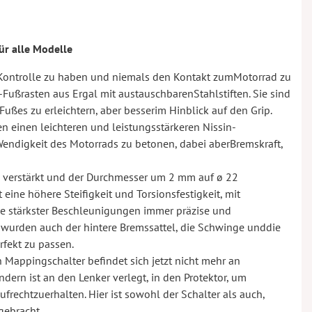
r alle Modelle
 Kontrolle zu haben und niemals den Kontakt zumMotorrad zu
-Fußrasten aus Ergal mit austauschbarenStahlstiften. Sie sind
ußes zu erleichtern, aber besserim Hinblick auf den Grip.
en einen leichteren und leistungsstärkeren Nissin-
e Wendigkeit des Motorrads zu betonen, dabei aberBremskraft,
e verstärkt und der Durchmesser um 2 mm auf ø 22
ine höhere Steifigkeit und Torsionsfestigkeit, mit
e stärkster Beschleunigungen immer präzise und
fs wurden auch der hintere Bremssattel, die Schwinge unddie
rfekt zu passen.
en Mappingschalter befindet sich jetzt nicht mehr an
ndern ist an den Lenker verlegt, in den Protektor, um
rechtzuerhalten. Hier ist sowohl der Schalter als auch,
rgebracht.