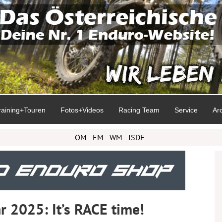
raining+Touren
Fotos+Videos
Racing Team
Service
Ar
ÖM
EM
WM
ISDE
 2025: It’s RACE time!