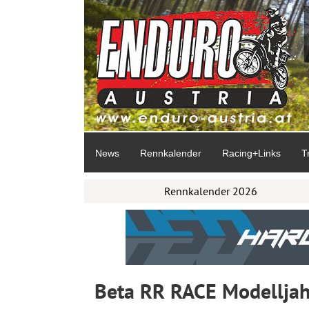
News
Rennkalender
Racing+Links
T
Rennkalender 2026
Beta RR RACE Modelljahr