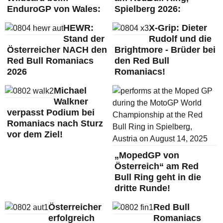
EnduroGP von Wales:
Spielberg 2026:
HEWR:
X-Grip: Dieter
Stand der
Rudolf und die
Österreicher NACH den
Brightmore - Brüder bei
Red Bull Romaniacs
den Red Bull
2026
Romaniacs!
Michael
Walkner
verpasst Podium bei
Romaniacs nach Sturz
vor dem Ziel!
„MopedGP von
Österreich“ am Red
Bull Ring geht in die
dritte Runde!
Österreicher
Red Bull
erfolgreich
Romaniacs