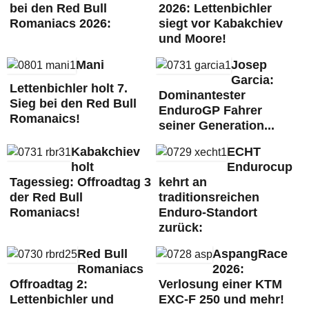
bei den Red Bull
2026: Lettenbichler
Romaniacs 2026:
siegt vor Kabakchiev
und Moore!
Mani
Josep
Garcia:
Lettenbichler holt 7.
Dominantester
Sieg bei den Red Bull
EnduroGP Fahrer
Romanaics!
seiner Generation...
Kabakchiev
ECHT
holt
Endurocup
Tagessieg: Offroadtag 3
kehrt an
der Red Bull
traditionsreichen
Romaniacs!
Enduro-Standort
zurück:
Red Bull
AspangRace
Romaniacs
2026:
Offroadtag 2:
Verlosung einer KTM
Lettenbichler und
EXC-F 250 und mehr!