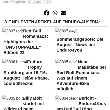
Veröffentlicht: 28. April 2023
DIE NEUESTEN ARTIKEL AUF ENDURO-AUSTRIA:
Red Bull
Romaniacs:
Sommerangebote: Die
Highlights der
August - News bei
„UNSTOPPABLE“
Enduro4you
Edition 23
Enduro
Neue
Trophy
Maßstäbe bei
Straßburg am 15./16.
Red Bull Romaniacs:
August: Heiße Phase,
Was auf einem
coole Strecke!
Adventure-Bike
möglich…
Billy Bolt
Bericht -
startet mit
Enduro4Kids
Wildcard beim
am RedBull Ring,