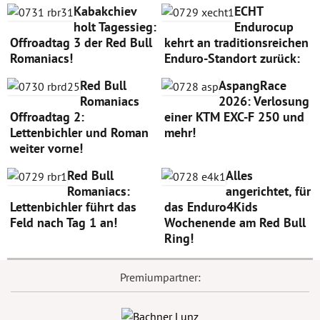
Kabakchiev
ECHT
holt Tagessieg:
Endurocup
Offroadtag 3 der Red Bull
kehrt an traditionsreichen
Romaniacs!
Enduro-Standort zurück:
Red Bull
AspangRace
Romaniacs
2026: Verlosung
Offroadtag 2:
einer KTM EXC-F 250 und
Lettenbichler und Roman
mehr!
weiter vorne!
Red Bull
Alles
Romaniacs:
angerichtet, für
Lettenbichler führt das
das Enduro4Kids
Feld nach Tag 1 an!
Wochenende am Red Bull
Ring!
Premiumpartner: