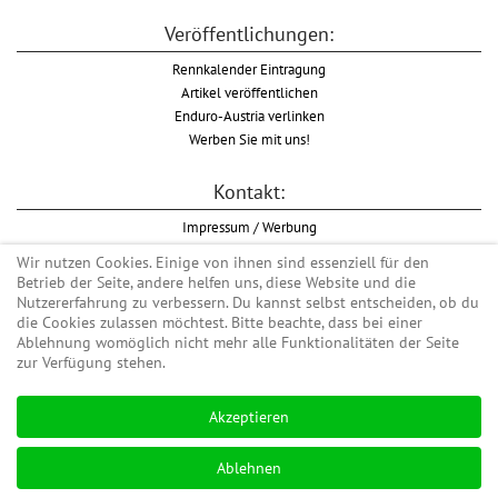
Veröffentlichungen:
Rennkalender Eintragung
Artikel veröffentlichen
Enduro-Austria verlinken
Werben Sie mit uns!
Kontakt:
Impressum / Werbung
Datenschutzinformation
Wir nutzen Cookies. Einige von ihnen sind essenziell für den
Informationspflicht WKO
Betrieb der Seite, andere helfen uns, diese Website und die
AGB
Nutzererfahrung zu verbessern. Du kannst selbst entscheiden, ob du
die Cookies zulassen möchtest. Bitte beachte, dass bei einer
Ablehnung womöglich nicht mehr alle Funktionalitäten der Seite
zur Verfügung stehen.
Begriff "Enduro" auf Wikipedia
Akzeptieren
#enduroaustria, #wirlebenenduro #enduroaustriaracingteam
Enduro-Austria, Enduro, Endurosport, Endurocross, Endurotraining, Endurotouren,
Ablehnen
Endurorennen, Hardenduro, Extreme Enduro