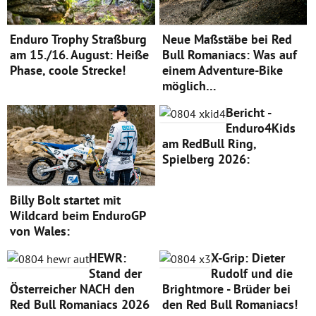
Enduro Trophy Straßburg
Neue Maßstäbe bei Red
am 15./16. August: Heiße
Bull Romaniacs: Was auf
Phase, coole Strecke!
einem Adventure-Bike
möglich…
Bericht -
Enduro4Kids
am RedBull Ring,
Spielberg 2026:
Billy Bolt startet mit
Wildcard beim EnduroGP
von Wales:
HEWR:
X-Grip: Dieter
Stand der
Rudolf und die
Österreicher NACH den
Brightmore - Brüder bei
Red Bull Romaniacs 2026
den Red Bull Romaniacs!