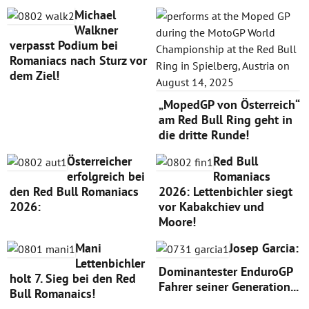
Michael
Walkner
verpasst Podium bei
Romaniacs nach Sturz vor
dem Ziel!
„MopedGP von Österreich“
am Red Bull Ring geht in
die dritte Runde!
Österreicher
Red Bull
erfolgreich bei
Romaniacs
den Red Bull Romaniacs
2026: Lettenbichler siegt
2026:
vor Kabakchiev und
Moore!
Mani
Josep Garcia:
Lettenbichler
Dominantester EnduroGP
holt 7. Sieg bei den Red
Fahrer seiner Generation...
Bull Romanaics!