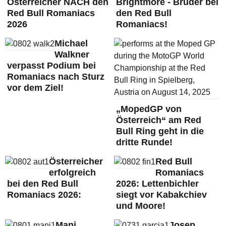
Österreicher NACH den
Brightmore - Brüder bei
Red Bull Romaniacs
den Red Bull
2026
Romaniacs!
Michael
Walkner
verpasst Podium bei
Romaniacs nach Sturz
vor dem Ziel!
„MopedGP von
Österreich“ am Red
Bull Ring geht in die
dritte Runde!
Österreicher
Red Bull
erfolgreich
Romaniacs
bei den Red Bull
2026: Lettenbichler
Romaniacs 2026:
siegt vor Kabakchiev
und Moore!
Mani
Josep