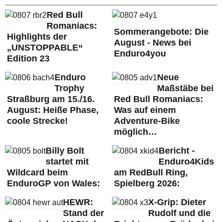
Red Bull
Romaniacs:
Sommerangebote: Die
Highlights der
August - News bei
„UNSTOPPABLE“
Enduro4you
Edition 23
Enduro
Neue
Trophy
Maßstäbe bei
Straßburg am 15./16.
Red Bull Romaniacs:
August: Heiße Phase,
Was auf einem
coole Strecke!
Adventure-Bike
möglich…
Billy Bolt
Bericht -
startet mit
Enduro4Kids
Wildcard beim
am RedBull Ring,
EnduroGP von Wales:
Spielberg 2026:
HEWR:
X-Grip: Dieter
Stand der
Rudolf und die