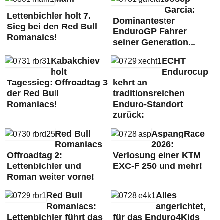
Garcia:
Lettenbichler holt 7.
Dominantester
Sieg bei den Red Bull
EnduroGP Fahrer
Romanaics!
seiner Generation...
Kabakchiev
ECHT
holt
Endurocup
Tagessieg: Offroadtag 3
kehrt an
der Red Bull
traditionsreichen
Romaniacs!
Enduro-Standort
zurück:
Red Bull
AspangRace
Romaniacs
2026:
Offroadtag 2:
Verlosung einer KTM
Lettenbichler und
EXC-F 250 und mehr!
Roman weiter vorne!
Red Bull
Alles
Romaniacs:
angerichtet,
Lettenbichler führt das
für das Enduro4Kids