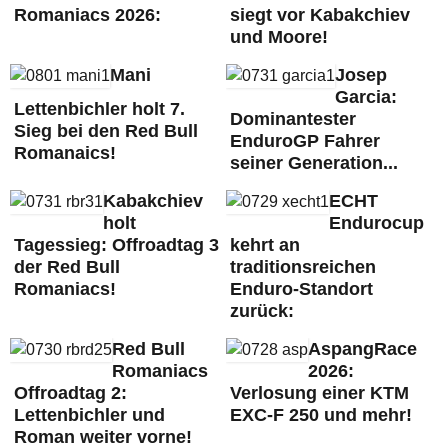
Romaniacs 2026:
siegt vor Kabakchiev
und Moore!
Mani
Josep
Garcia:
Lettenbichler holt 7.
Dominantester
Sieg bei den Red Bull
EnduroGP Fahrer
Romanaics!
seiner Generation...
Kabakchiev
ECHT
holt
Endurocup
Tagessieg: Offroadtag 3
kehrt an
der Red Bull
traditionsreichen
Romaniacs!
Enduro-Standort
zurück:
Red Bull
AspangRace
Romaniacs
2026:
Offroadtag 2:
Verlosung einer KTM
Lettenbichler und
EXC-F 250 und mehr!
Roman weiter vorne!