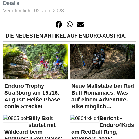
Details
Veröffentlicht: 02. Juni 2023
DIE NEUESTEN ARTIKEL AUF ENDURO-AUSTRIA:
Enduro Trophy
Neue Maßstäbe bei Red
Straßburg am 15./16.
Bull Romaniacs: Was
August: Heiße Phase,
auf einem Adventure-
coole Strecke!
Bike möglich…
Billy Bolt
Bericht -
startet mit
Enduro4Kids
Wildcard beim
am RedBull Ring,
EnduroGP von Wales:
Spielberg 2026: