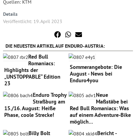
Quellen: KTM
Details
Veröffentlicht: 19. April 2023
DIE NEUESTEN ARTIKEL AUF ENDURO-AUSTRIA:
Red Bull
Romaniacs:
Sommerangebote: Die
Highlights der
August - News bei
„UNSTOPPABLE“ Edition
Enduro4you
23
Enduro Trophy
Neue
Straßburg am
Maßstäbe bei
15./16. August: Heiße
Red Bull Romaniacs: Was
Phase, coole Strecke!
auf einem Adventure-Bike
möglich…
Billy Bolt
Bericht -