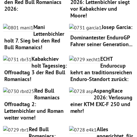
den Red Bull Romaniacs
2026: Lettenbichler siegt
2026:
vor Kabakchiev und
Moore!
Mani
Josep Garcia:
Lettenbichler
Dominantester EnduroGP
holt 7. Sieg bei den Red
Fahrer seiner Generation...
Bull Romanaics!
Kabakchiev
ECHT
holt Tagessieg:
Endurocup
Offroadtag 3 der Red Bull
kehrt an traditionsreichen
Romaniacs!
Enduro-Standort zurück:
Red Bull
AspangRace
Romaniacs
2026: Verlosung
Offroadtag 2:
einer KTM EXC-F 250 und
Lettenbichler und Roman
mehr!
weiter vorne!
Red Bull
Alles
Romaniacs:
angerichtet, für