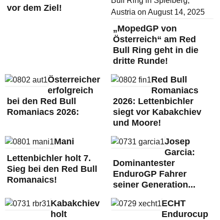
vor dem Ziel!
„MopedGP von
Österreich“ am Red
Bull Ring geht in die
dritte Runde!
Österreicher
Red Bull
erfolgreich
Romaniacs
bei den Red Bull
2026: Lettenbichler
Romaniacs 2026:
siegt vor Kabakchiev
und Moore!
Mani
Josep
Garcia:
Lettenbichler holt 7.
Dominantester
Sieg bei den Red Bull
EnduroGP Fahrer
Romanaics!
seiner Generation...
Kabakchiev
ECHT
holt
Endurocup