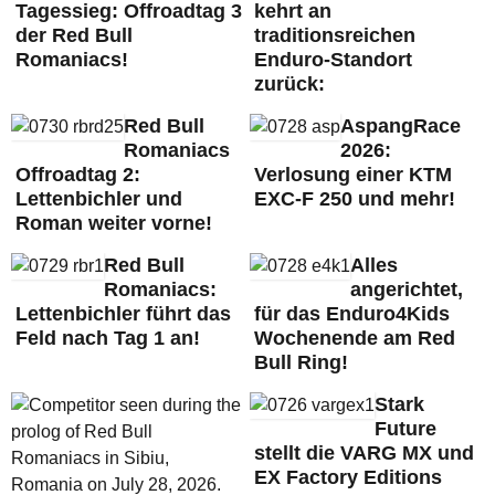
Tagessieg: Offroadtag 3
kehrt an
der Red Bull
traditionsreichen
Romaniacs!
Enduro-Standort
zurück:
Red Bull
AspangRace
Romaniacs
2026:
Offroadtag 2:
Verlosung einer KTM
Lettenbichler und
EXC-F 250 und mehr!
Roman weiter vorne!
Red Bull
Alles
Romaniacs:
angerichtet,
Lettenbichler führt das
für das Enduro4Kids
Feld nach Tag 1 an!
Wochenende am Red
Bull Ring!
Stark
Future
stellt die VARG MX und
EX Factory Editions