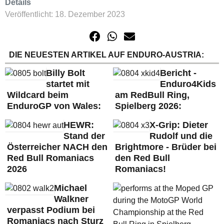
Details
Veröffentlicht: 18. Dezember 2023
DIE NEUESTEN ARTIKEL AUF ENDURO-AUSTRIA:
Billy Bolt
Bericht -
startet mit
Enduro4Kids
Wildcard beim
am RedBull Ring,
EnduroGP von Wales:
Spielberg 2026:
HEWR:
X-Grip: Dieter
Stand der
Rudolf und die
Österreicher NACH den
Brightmore - Brüder bei
Red Bull Romaniacs
den Red Bull
2026
Romaniacs!
Michael
Walkner
verpasst Podium bei
Romaniacs nach Sturz