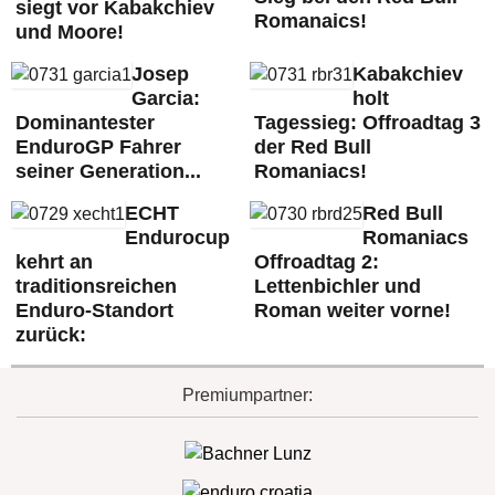
siegt vor Kabakchiev
Romanaics!
und Moore!
Josep
Kabakchiev
Garcia:
holt
Dominantester
Tagessieg: Offroadtag 3
EnduroGP Fahrer
der Red Bull
seiner Generation...
Romaniacs!
ECHT
Red Bull
Endurocup
Romaniacs
kehrt an
Offroadtag 2:
traditionsreichen
Lettenbichler und
Enduro-Standort
Roman weiter vorne!
zurück:
Premiumpartner: