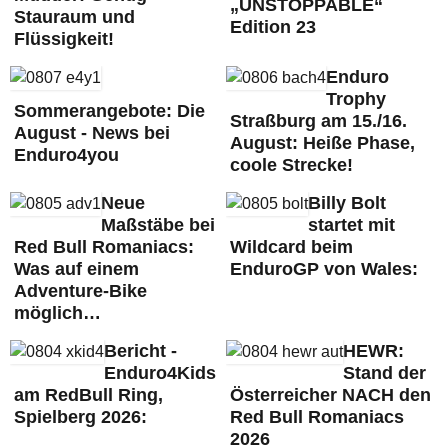
„UNSTOPPABLE“
Stauraum und
Edition 23
Flüssigkeit!
Enduro
Trophy
Sommerangebote: Die
Straßburg am 15./16.
August - News bei
August: Heiße Phase,
Enduro4you
coole Strecke!
Neue
Billy Bolt
Maßstäbe bei
startet mit
Red Bull Romaniacs:
Wildcard beim
Was auf einem
EnduroGP von Wales:
Adventure-Bike
möglich…
Bericht -
HEWR:
Enduro4Kids
Stand der
am RedBull Ring,
Österreicher NACH den
Spielberg 2026:
Red Bull Romaniacs
2026