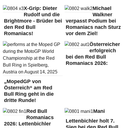
X-Grip: Dieter
Michael
Rudolf und die
Walkner
Brightmore - Brüder bei
verpasst Podium bei
den Red Bull
Romaniacs nach Sturz
Romaniacs!
vor dem Ziel!
Österreicher
erfolgreich
bei den Red Bull
Romaniacs 2026:
„MopedGP von
Österreich“ am Red
Bull Ring geht in die
dritte Runde!
Red Bull
Mani
Romaniacs
Lettenbichler holt 7.
2026: Lettenbichler
Sieg bei den Red Bull