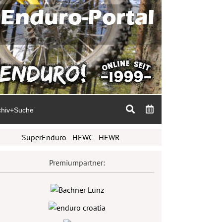
chiv+Suche
SuperEnduro
HEWC
HEWR
Premiumpartner: