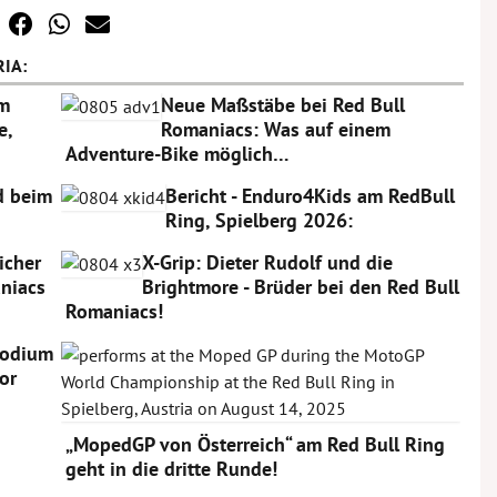
IA:
am
Neue Maßstäbe bei Red Bull
e,
Romaniacs: Was auf einem
Adventure-Bike möglich…
rd beim
Bericht - Enduro4Kids am RedBull
Ring, Spielberg 2026:
icher
X-Grip: Dieter Rudolf und die
niacs
Brightmore - Brüder bei den Red Bull
Romaniacs!
Podium
or
„MopedGP von Österreich“ am Red Bull Ring
geht in die dritte Runde!