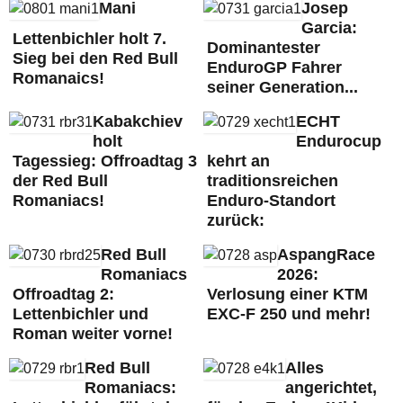
Mani
Josep
Garcia:
Lettenbichler holt 7.
Dominantester
Sieg bei den Red Bull
EnduroGP Fahrer
Romanaics!
seiner Generation...
Kabakchiev
ECHT
holt
Endurocup
Tagessieg: Offroadtag 3
kehrt an
der Red Bull
traditionsreichen
Romaniacs!
Enduro-Standort
zurück:
Red Bull
AspangRace
Romaniacs
2026:
Offroadtag 2:
Verlosung einer KTM
Lettenbichler und
EXC-F 250 und mehr!
Roman weiter vorne!
Red Bull
Alles
Romaniacs:
angerichtet,