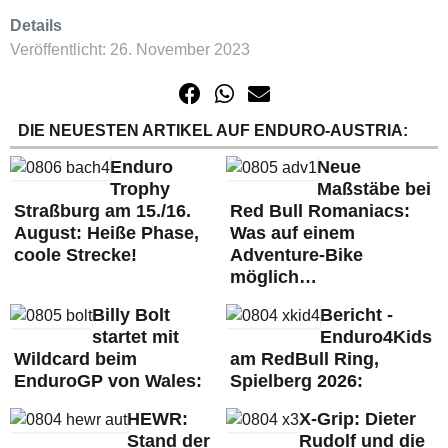
Details
Veröffentlicht: 26. November 2023
DIE NEUESTEN ARTIKEL AUF ENDURO-AUSTRIA:
Enduro
Neue
Trophy
Maßstäbe bei
Straßburg am 15./16.
Red Bull Romaniacs:
August: Heiße Phase,
Was auf einem
coole Strecke!
Adventure-Bike
möglich…
Billy Bolt
Bericht -
startet mit
Enduro4Kids
Wildcard beim
am RedBull Ring,
EnduroGP von Wales:
Spielberg 2026:
HEWR:
X-Grip: Dieter
Stand der
Rudolf und die