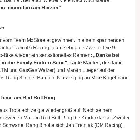
so Bachler, der auch wieder viele Nachwuchsfahrer
uns besonders am Herzen“.
se
der vom Team MxStore.at gewinnen. In einem spannenden
achler vom iBi Racing Team sehr gute Zweite. Die 9-
tro-Bike wieder ein sensationelles Rennen:
„Danke bei
in der Family Enduro Serie“
, sagte Madlen, die damit
(KTM und GasGas Walzer) und Marvin Lueger auf der
nte. Rang 3 in der Bambini Klasse ging an Mike Kogelmann
klasse am Red Bull Ring
us Trofaiach zeigte wieder groß auf. Nach seinem
um zweiten Mal am Red Bull Ring die Kinderklasse. Zweiter
 Schwäne, Rang 3 holte sich Jan Tretnjak (DM Racing).