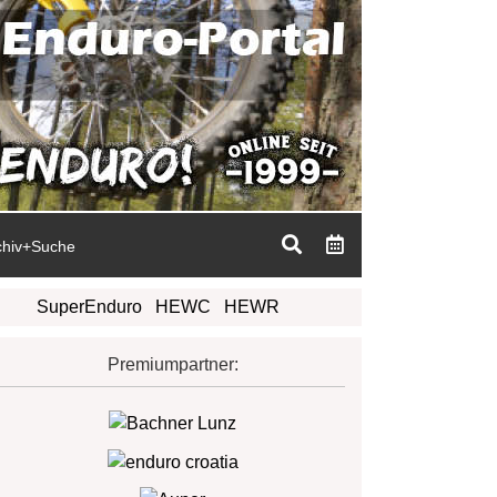
chiv+Suche
SuperEnduro
HEWC
HEWR
Premiumpartner: