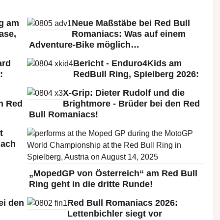
rg am
Neue Maßstäbe bei Red Bull
ase,
Romaniacs: Was auf einem
Adventure-Bike möglich…
ard
Bericht - Enduro4Kids am
:
RedBull Ring, Spielberg 2026:
X-Grip: Dieter Rudolf und die
n Red
Brightmore - Brüder bei den Red
Bull Romaniacs!
t
nach
„MopedGP von Österreich“ am Red Bull
Ring geht in die dritte Runde!
ei den
Red Bull Romaniacs 2026:
:
Lettenbichler siegt vor