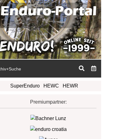
chiv+Suche
SuperEnduro
HEWC
HEWR
Premiumpartner: