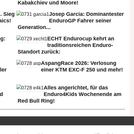
Kabakchiev und Moore!
. Sieg
Josep Garcia: Dominantester
aics!
EnduroGP Fahrer seiner
Generation...
g:
ECHT Endurocup kehrt an
traditionsreichen Enduro-
Standort zurück:
AspangRace 2026: Verlosung
ler
einer KTM EXC-F 250 und mehr!
Alles angerichtet, für das
ld
Enduro4Kids Wochenende am
Red Bull Ring!