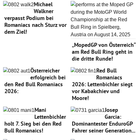
Michael
Walkner
verpasst Podium bei
Romaniacs nach Sturz vor
dem Ziel!
„MopedGP von Österreich“
am Red Bull Ring geht in
die dritte Runde!
Österreicher
Red Bull
erfolgreich bei
Romaniacs
den Red Bull Romaniacs
2026: Lettenbichler siegt
2026:
vor Kabakchiev und
Moore!
Mani
Josep
Lettenbichler
Garcia:
holt 7. Sieg bei den Red
Dominantester EnduroGP
Bull Romanaics!
Fahrer seiner Generation...