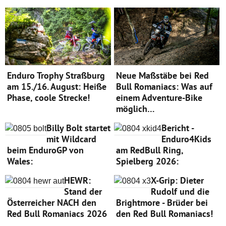
Enduro Trophy Straßburg
Neue Maßstäbe bei Red
am 15./16. August: Heiße
Bull Romaniacs: Was auf
Phase, coole Strecke!
einem Adventure-Bike
möglich…
Billy Bolt startet
Bericht -
mit Wildcard
Enduro4Kids
beim EnduroGP von
am RedBull Ring,
Wales:
Spielberg 2026:
HEWR:
X-Grip: Dieter
Stand der
Rudolf und die
Österreicher NACH den
Brightmore - Brüder bei
Red Bull Romaniacs 2026
den Red Bull Romaniacs!