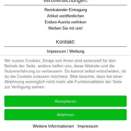
Veröffentlichungen:
Rennkalender Eintragung
Artikel veröffentlichen
Enduro-Austria verlinken
Werben Sie mit uns!
Kontakt:
Impressum / Werbung
Datenschutzinformation
Wir nutzen Cookies. Einige von ihnen sind essenziell für den
Informationspflicht WKO
Betrieb der Seite, andere helfen uns, diese Website und die
AGB
Nutzererfahrung zu verbessern. Du kannst selbst entscheiden, ob
du die Cookies zulassen möchtest. Bitte beachte, dass bei einer
Ablehnung womöglich nicht mehr alle Funktionalitäten der Seite
zur Verfügung stehen.
Begriff "Enduro" auf Wikipedia
Akzeptieren
#enduroaustria, #wirlebenenduro #enduroaustriaracingteam
Enduro-Austria, Enduro, Endurosport, Endurocross, Endurotraining,
Ablehnen
Endurotouren, Endurorennen, Hardenduro, Extreme Enduro
Weitere Informationen
Impressum