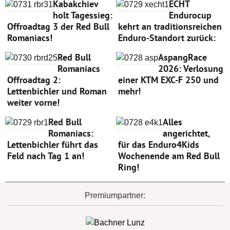
Kabakchiev
ECHT
holt Tagessieg:
Endurocup
Offroadtag 3 der Red Bull
kehrt an traditionsreichen
Romaniacs!
Enduro-Standort zurück:
Red Bull
AspangRace
Romaniacs
2026: Verlosung
Offroadtag 2:
einer KTM EXC-F 250 und
Lettenbichler und Roman
mehr!
weiter vorne!
Red Bull
Alles
Romaniacs:
angerichtet,
Lettenbichler führt das
für das Enduro4Kids
Feld nach Tag 1 an!
Wochenende am Red Bull
Ring!
Premiumpartner: