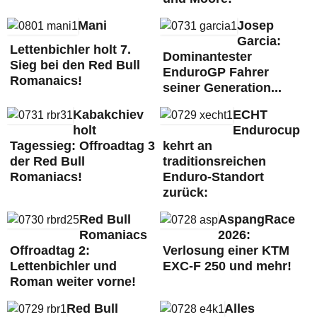
Mani
Josep
Garcia:
Lettenbichler holt 7.
Dominantester
Sieg bei den Red Bull
EnduroGP Fahrer
Romanaics!
seiner Generation...
Kabakchiev
ECHT
holt
Endurocup
Tagessieg: Offroadtag 3
kehrt an
der Red Bull
traditionsreichen
Romaniacs!
Enduro-Standort
zurück:
Red Bull
AspangRace
Romaniacs
2026:
Offroadtag 2:
Verlosung einer KTM
Lettenbichler und
EXC-F 250 und mehr!
Roman weiter vorne!
Red Bull
Alles