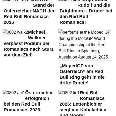
Stand der
Rudolf und die
Österreicher NACH den
Brightmore - Brüder bei
Red Bull Romaniacs
den Red Bull
2026
Romaniacs!
Michael
Walkner
verpasst Podium bei
Romaniacs nach Sturz
vor dem Ziel!
„MopedGP von
Österreich“ am Red
Bull Ring geht in die
dritte Runde!
Österreicher
Red Bull
erfolgreich
Romaniacs
bei den Red Bull
2026: Lettenbichler
Romaniacs 2026:
siegt vor Kabakchiev
und Moore!