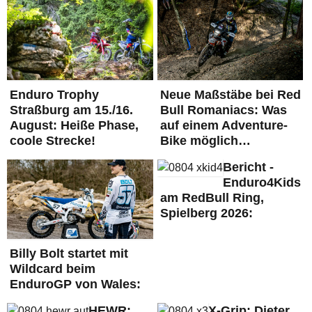
Enduro Trophy
Neue Maßstäbe bei Red
Straßburg am 15./16.
Bull Romaniacs: Was
August: Heiße Phase,
auf einem Adventure-
coole Strecke!
Bike möglich…
Bericht -
Enduro4Kids
am RedBull Ring,
Spielberg 2026:
Billy Bolt startet mit
Wildcard beim
EnduroGP von Wales:
HEWR:
X-Grip: Dieter