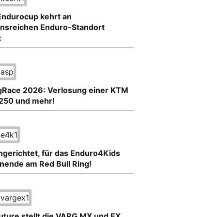
ndurocup kehrt an
ionsreichen Enduro-Standort
:
Race 2026: Verlosung einer KTM
250 und mehr!
ngerichtet, für das Enduro4Kids
ende am Red Bull Ring!
Future stellt die VARG MX und EX