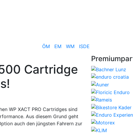
TOUREN
FOTOS+VIDEOS
RACING TEAM
SERVICE
ÖM
EM
WM
ISDE
Premiumpart
00 Cartridge
s!
ichen WP XACT PRO Cartridges sind
erformance. Aus diesem Grund geht
Option auch den jüngsten Fahrern zur