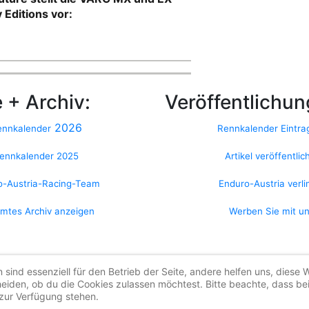
 Editions vor:
 + Archiv:
Veröffentlichun
2026
ennkalender
Rennkalender Eintr
ennkalender 2025
Artikel veröffentlic
o-Austria-Racing-Team
Enduro-Austria verl
mtes Archiv anzeigen
Werben Sie mit un
Begriff "Enduro" auf Wikipedia
n sind essenziell für den Betrieb der Seite, andere helfen uns, diese
heiden, ob du die Cookies zulassen möchtest. Bitte beachte, dass be
#enduroaustria, #wirlebenenduro #enduroaustriaracingteam
 zur Verfügung stehen.