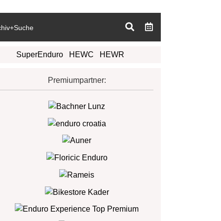
chiv+Suche
SuperEnduro
HEWC
HEWR
Premiumpartner: