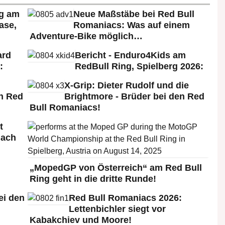
rg am
Neue Maßstäbe bei Red Bull
ase,
Romaniacs: Was auf einem
Adventure-Bike möglich…
ard
Bericht - Enduro4Kids am
:
RedBull Ring, Spielberg 2026:
X-Grip: Dieter Rudolf und die
n Red
Brightmore - Brüder bei den Red
Bull Romaniacs!
t
nach
„MopedGP von Österreich“ am Red Bull
Ring geht in die dritte Runde!
ei den
Red Bull Romaniacs 2026:
:
Lettenbichler siegt vor
Kabakchiev und Moore!