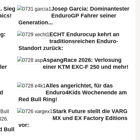
. Sieg
Josep Garcia: Dominantester
aics!
EnduroGP Fahrer seiner
Generation...
g:
ECHT Endurocup kehrt an
traditionsreichen Enduro-
Standort zurück:
AspangRace 2026: Verlosung
ler
einer KTM EXC-F 250 und mehr!
Alles angerichtet, für das
ld
Enduro4Kids Wochenende am
Red Bull Ring!
Stark Future stellt die VARG
MX und EX Factory Editions
vor:
 Bull