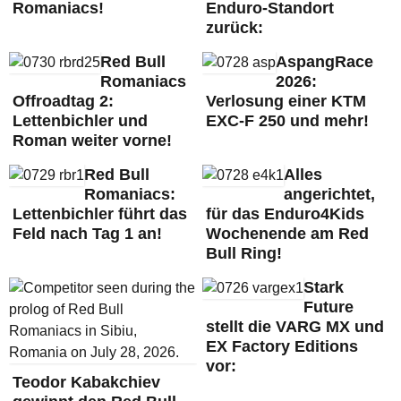
Romaniacs!
Enduro-Standort
zurück:
Red Bull
AspangRace
Romaniacs
2026:
Offroadtag 2:
Verlosung einer KTM
Lettenbichler und
EXC-F 250 und mehr!
Roman weiter vorne!
Red Bull
Alles
Romaniacs:
angerichtet,
Lettenbichler führt das
für das Enduro4Kids
Feld nach Tag 1 an!
Wochenende am Red
Bull Ring!
Stark
Future
stellt die VARG MX und
EX Factory Editions
vor:
Teodor Kabakchiev