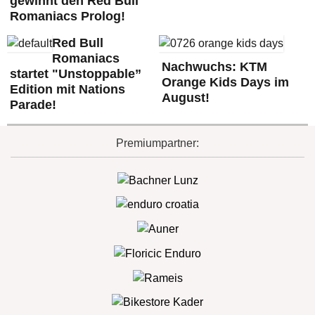
gewinnt den Red Bull
Romaniacs Prolog!
Red Bull
Romaniacs
Nachwuchs: KTM
startet "Unstoppable”
Orange Kids Days im
Edition mit Nations
August!
Parade!
Premiumpartner: