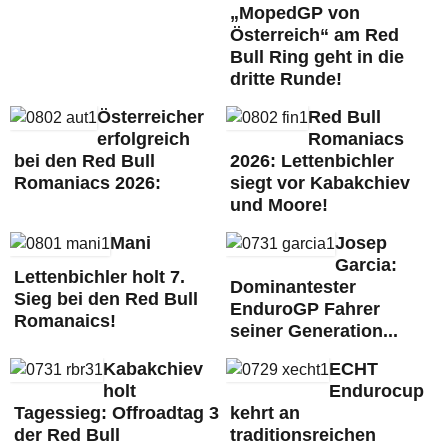
„MopedGP von
Österreich“ am Red
Bull Ring geht in die
dritte Runde!
Österreicher
Red Bull
erfolgreich
Romaniacs
bei den Red Bull
2026: Lettenbichler
Romaniacs 2026:
siegt vor Kabakchiev
und Moore!
Mani
Josep
Garcia:
Lettenbichler holt 7.
Dominantester
Sieg bei den Red Bull
EnduroGP Fahrer
Romanaics!
seiner Generation...
Kabakchiev
ECHT
holt
Endurocup
Tagessieg: Offroadtag 3
kehrt an
der Red Bull
traditionsreichen