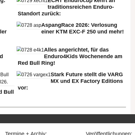
g:
ECHT Endurocup kehrt an
traditionsreichen Enduro-
Standort zurück:
AspangRace 2026: Verlosung
ler
einer KTM EXC-F 250 und mehr!
Alles angerichtet, für das
ld
Enduro4Kids Wochenende am
Red Bull Ring!
Stark Future stellt die VARG
MX und EX Factory Editions
vor:
 Bull
Termine + Archiv:
Veröffentlichungen: