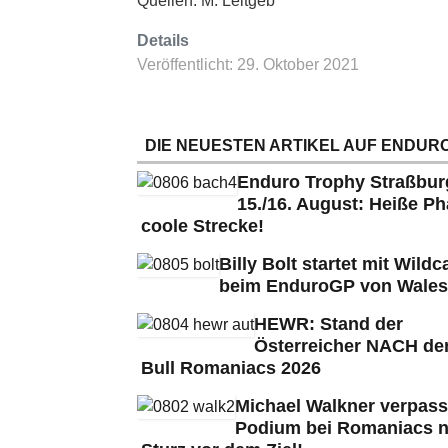
Quellen: M. Leitgeb
Details
Veröffentlicht: 29. Oktober 2021
DIE NEUESTEN ARTIKEL AUF ENDURO
Enduro Trophy Straßbu
15./16. August: Heiße Ph
coole Strecke!
Billy Bolt startet mit Wildc
beim EnduroGP von Wales
HEWR: Stand der
Österreicher NACH de
Bull Romaniacs 2026
Michael Walkner verpass
Podium bei Romaniacs 