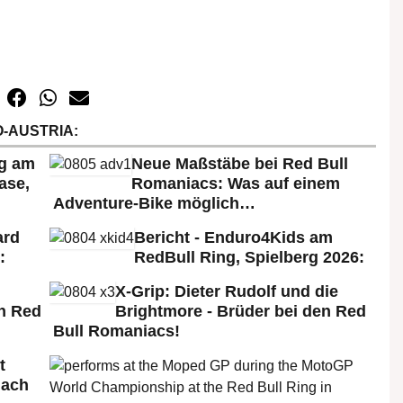
-AUSTRIA:
rg am
Neue Maßstäbe bei Red Bull
ase,
Romaniacs: Was auf einem
Adventure-Bike möglich…
ard
Bericht - Enduro4Kids am
:
RedBull Ring, Spielberg 2026:
X-Grip: Dieter Rudolf und die
n Red
Brightmore - Brüder bei den Red
Bull Romaniacs!
t
nach