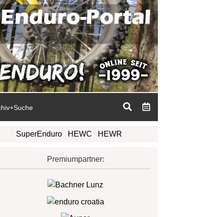
chiv+Suche
SuperEnduro
HEWC
HEWR
Premiumpartner: