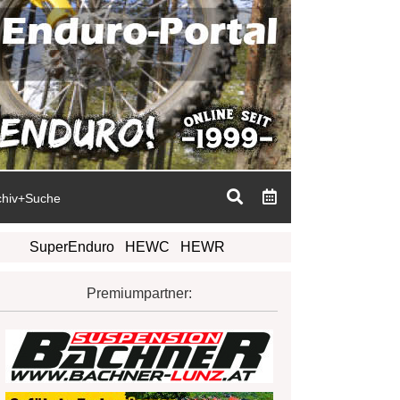
chiv+Suche
SuperEnduro
HEWC
HEWR
Premiumpartner: