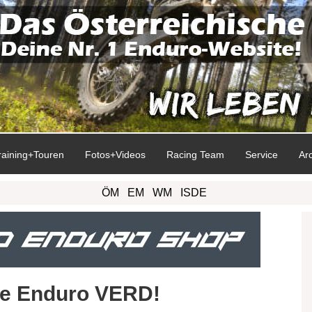
raining+Touren
Fotos+Videos
Racing Team
Service
Ar
ÖM
EM
WM
ISDE
me Enduro VERD!