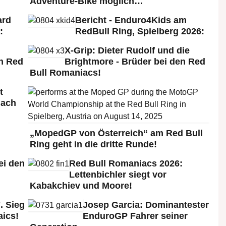
Adventure-Bike möglich…
ard
Bericht - Enduro4Kids am
:
RedBull Ring, Spielberg 2026:
X-Grip: Dieter Rudolf und die
n Red
Brightmore - Brüder bei den Red
Bull Romaniacs!
t
nach
„MopedGP von Österreich“ am Red Bull
Ring geht in die dritte Runde!
ei den
Red Bull Romaniacs 2026:
:
Lettenbichler siegt vor
Kabakchiev und Moore!
. Sieg
Josep Garcia: Dominantester
aics!
EnduroGP Fahrer seiner